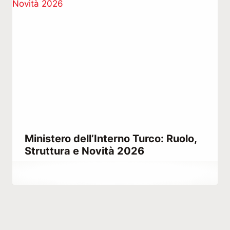
Ministero dell’Interno Turco: Ruolo,
Struttura e Novità 2026
Di
Giugno 6, 2021
Abdullah
Habib