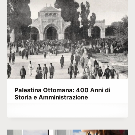
Palestina Ottomana: 400 Anni di
Storia e Amministrazione
Di
Maggio 31, 2021
Abdullah
Habib