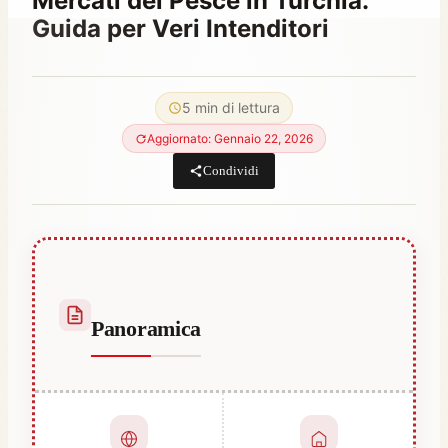
Mercati del Pesce in Turchia:
Guida per Veri Intenditori
Di
Maggio 22, 2022
Abdullah
5 min di lettura
Habib
Aggiornato: Gennaio 22, 2026
Condividi
Panoramica