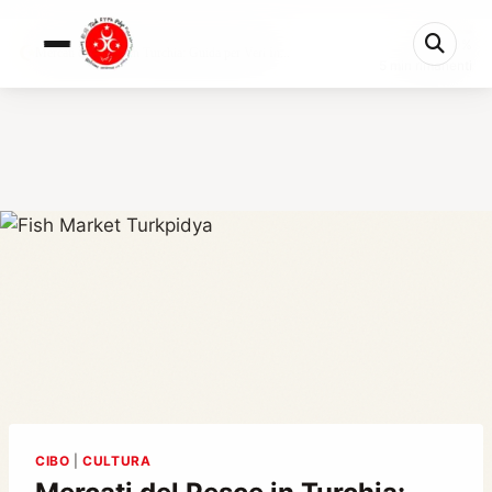
0%
Mercati del Pesce in Turchia: Guida per Veri In...
5 min rimanenti
CIBO
|
CULTURA