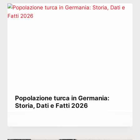
Popolazione turca in Germania:
Storia, Dati e Fatti 2026
Di
Febbraio 22, 2023
Hatice
Kulali