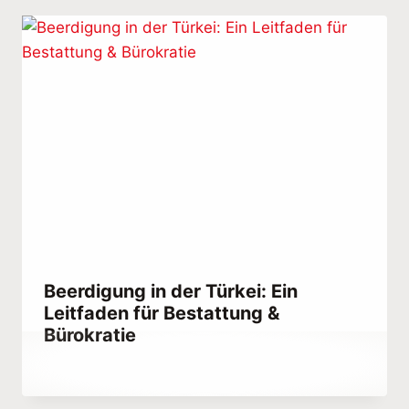
Beerdigung in der Türkei: Ein
Leitfaden für Bestattung &
Bürokratie
Di
Dicembre 25, 2025
Abdullah
Habib