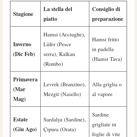
La stella del
Consiglio di
Stagione
piatto
preparazione
Hamsi (Acciughe),
Hamsi fritto
Inverno
Lüfer (Pesce
in padella
(Dic Feb)
serra), Kalkan
(Hamsi Tava)
(Rombo)
Primavera
Levrek (Branzino),
Alla griglia o
(Mar
Mezgit (Nasello)
al vapore
Mag)
Sardine
Estate
Sardalya (Sardine),
grigliate in
(Giu Ago)
Çipura (Orata)
foglie di vite