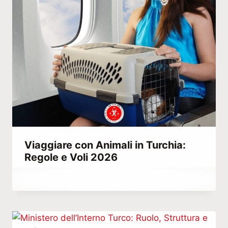
Viaggiare con Animali in Turchia:
Regole e Voli 2026
Di
Febbraio 28, 2022
Abdullah
Habib