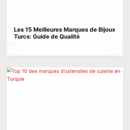
Les 15 Meilleures Marques de Bijoux
Turcs: Guide de Qualité
Par
décembre 26, 2025
Abdullah
Habib