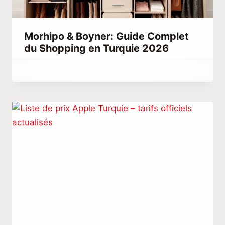
Morhipo & Boyner: Guide Complet
du Shopping en Turquie 2026
Par
août 19, 2023
Hatice
Kulali