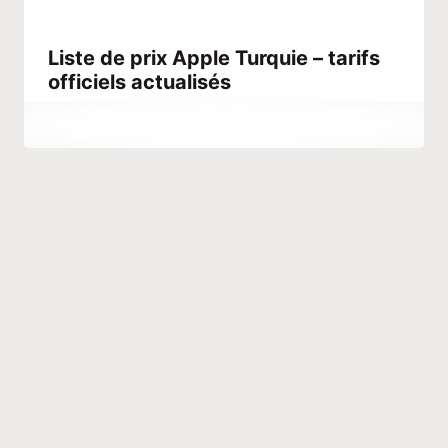
Liste de prix Apple Turquie – tarifs
officiels actualisés
Par
septembre 1, 2023
Abdullah
Habib