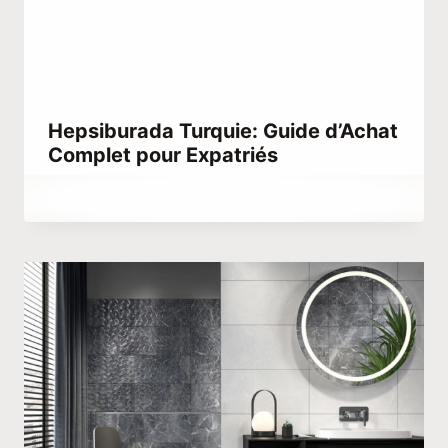
Hepsiburada Turquie: Guide d’Achat
Complet pour Expatriés
Par
février 10, 2021
Abdullah
Habib