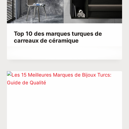
Top 10 des marques turques de
carreaux de céramique
Par
octobre 1, 2023
Hatice
Kulali