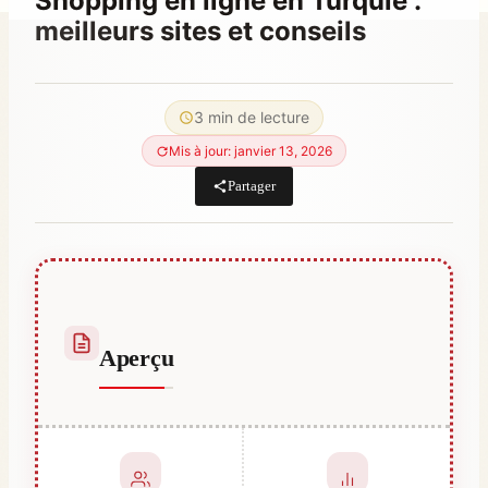
Shopping en ligne en Turquie :
meilleurs sites et conseils
Par
février 5, 2023
Abdullah
3 min de lecture
Habib
Mis à jour: janvier 13, 2026
Partager
Aperçu