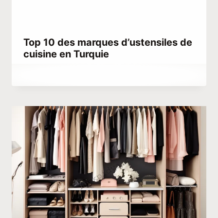
Top 10 des marques d’ustensiles de
cuisine en Turquie
Par
mai 19, 2025
Menna
Gamal