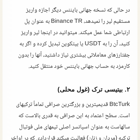
در حالی که نسخه جهانی بایننس دیگر اجازه واریز
مستقیم لیر را نمیدهد، Binance TR به عنوان پل
ارتباطی شما عمل میکند. میتوانید در اینجا لیر واریز
کنید، آن را به USDT یا بیتکوین تبدیل کرده و اگر به
جفتارزهای معاملاتی بیشتری نیاز داشتید، آنها را بدون
کارمزد به حساب جهانی بایننس خود منتقل کنید.
۲. بیتیسی ترک (غول محلی)
BtcTurk قدیمیترین و بزرگترین صرافی تماماً ترکیهای
است. سطح اعتماد به این صرافی به قدری بالاست که
سالهاست به عنوان اسپانسر اصلی تیمهای ملی فوتبال
ترکیه (مردان و زنان) فعالیت میکند قراردادی که در اواخر