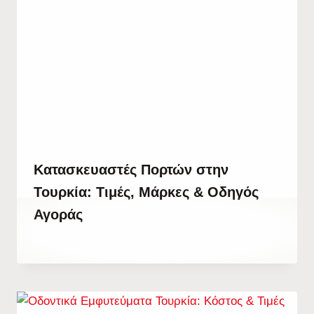
Κατασκευαστές Πορτών στην
Τουρκία: Τιμές, Μάρκες & Οδηγός
Αγοράς
By
4 Οκτωβρίου, 2023
Hatice
Kulali