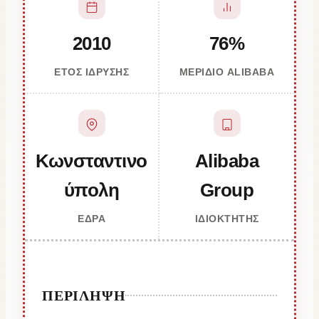
2010
76%
ΈΤΟΣ ΊΔΡΥΣΗΣ
ΜΕΡΊΔΙΟ ALIBABA
Κωνσταντινο
Alibaba
ύπολη
Group
ΈΔΡΑ
ΙΔΙΟΚΤΉΤΗΣ
ΠΕΡΊΛΗΨΗ