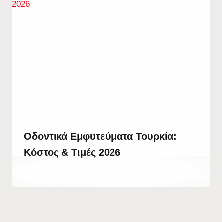
Οδοντικά Εμφυτεύματα Τουρκία:
Κόστος & Τιμές 2026
By
27 Αυγούστου, 2023
Abdullah
Habib