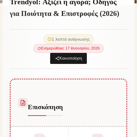
Trendyol: Αξίζει η αγορά; Οδηγός
για Ποιότητα & Επιστροφές (2026)
By
25 Δεκεμβρίου, 2025
Abdullah
1 λεπτά ανάγνωσης
Habib
Ενημερώθηκε: 17 Ιανουαρίου, 2026
Κοινοποίηση
Επισκόπηση