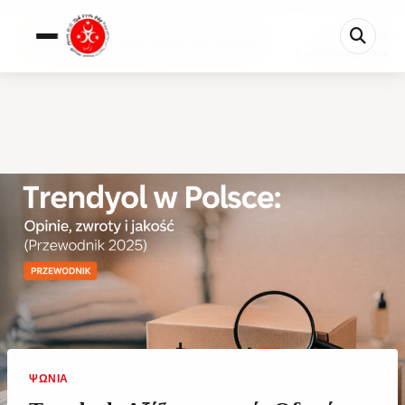
0%
Trendyol: Αξίζει η αγορά; Οδηγός για Ποιότητα &...
1 λεπτά απομένουν
ΨΏΝΙΑ