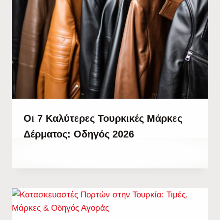
Οι 7 Καλύτερες Τουρκικές Μάρκες
Δέρματος: Οδηγός 2026
By
12 Ιουλίου, 2023
Hatice
Kulali