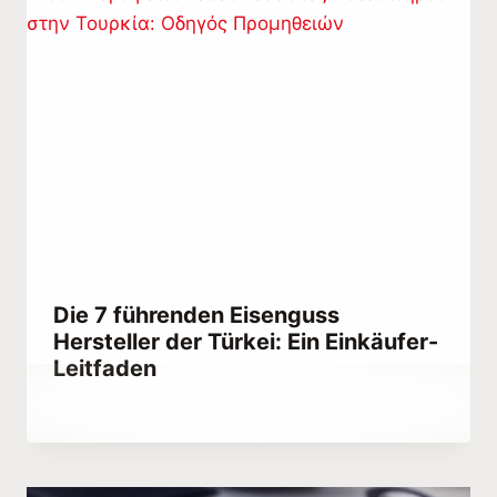
Die 7 führenden Eisenguss
Hersteller der Türkei: Ein Einkäufer-
Leitfaden
Von
September 28, 2023
Abdullah
Habib