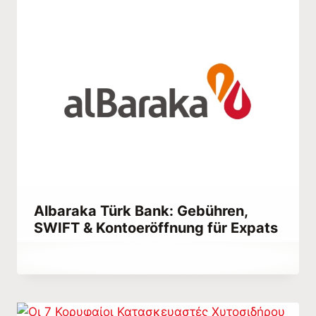
Albaraka Türk Bank: Gebühren,
SWIFT & Kontoeröffnung für Expats
Von
March 1, 2021
Abdullah
Habib