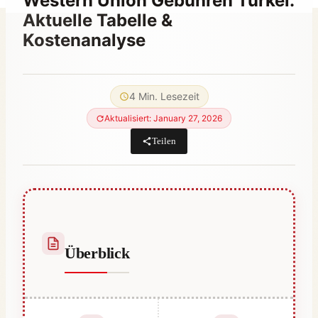
Western Union Gebühren Türkei:
Aktuelle Tabelle &
Kostenanalyse
Von
September 24, 2023
Abdullah
4 Min. Lesezeit
Habib
Aktualisiert: January 27, 2026
Teilen
Überblick