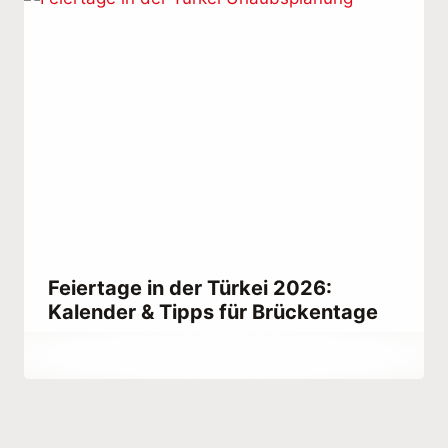
Feiertage in der Türkei 2026:
Kalender & Tipps für Brückentage
Von
December 27, 2021
Abdullah
Habib