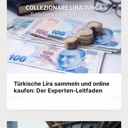
Türkische Lira sammeln und online
kaufen: Der Experten-Leitfaden
Von
September 14, 2023
Hatice
Kulali