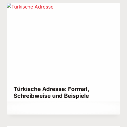
Türkische Adresse: Format,
Schreibweise und Beispiele
Von
August 18, 2021
Abdullah
Habib