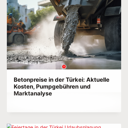
Betonpreise in der Türkei: Aktuelle
Kosten, Pumpgebühren und
Marktanalyse
Von
September 5, 2023
Hatice
Kulali