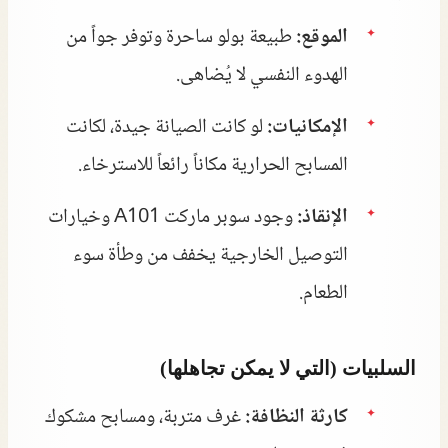
الموقع:
طبيعة بولو ساحرة وتوفر جواً من
الهدوء النفسي لا يُضاهى.
الإمكانيات:
لو كانت الصيانة جيدة، لكانت
المسابح الحرارية مكاناً رائعاً للاسترخاء.
الإنقاذ:
وجود سوبر ماركت A101 وخيارات
التوصيل الخارجية يخفف من وطأة سوء
الطعام.
السلبيات (التي لا يمكن تجاهلها)
كارثة النظافة:
غرف متربة، ومسابح مشكوك