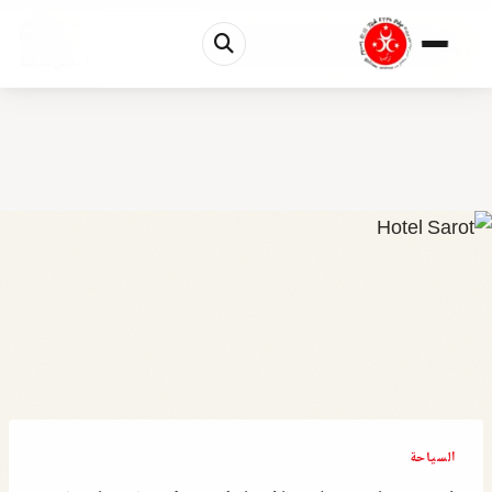
0%
فندق ساروت ثيرمال بارك: مراجعة صادمة من قلب الح...
1 دقائق متبقية
السياحة