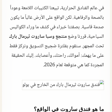
في عالم الفنادق الحرارية، تبيعنا الكتيبات اللامعة وعوداً
بالصحة والرفاهية. لكن الواقع على الأرض غالباً ما يكون
صدمة قاسية. بصفتنا خبراء في كشف ما وراء الكواليس
السياحية، قررنا وضع
منتجع وسبا ساروت ثيرمال بارك
تحت المجهر. سنقوم بفلترة ضجيج التسويق ونركز فقط
على ما يهمك: أموالك، راحتك، وأعصابك. إليك الحقيقة
المجردة كما هي متوقعة لعام 2026.
ما هو فندق ساروت في الواقع؟