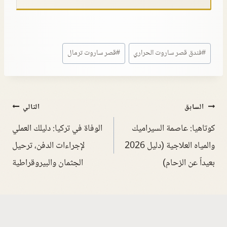
#
فندق قصر ساروت الحراري
#
قصر ساروت ترمال
السابق
التالي
كوتاهيا: عاصمة السيراميك
الوفاة في تركيا: دليلك العملي
والمياه العلاجية (دليل 2026
لإجراءات الدفن، ترحيل
بعيداً عن الزحام)
الجثمان والبيروقراطية