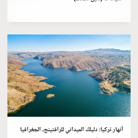
بواسطة
ديسمبر 25, 2025
Hatice
Kulali
أنهار تركيا: دليلك الميداني للرافتينج، الجغرافيا