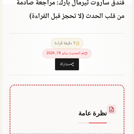
فندق ساروت ثيرمال بارك: مراجعة صادمة
من قلب الحدث (لا تحجز قبل القراءة)
أكتوبر 5, 2021
بواسطة
Abdullah
1 دقيقة قراءة
Habib
تم التحديث: يناير 19, 2026
مشاركة
نظرة عامة