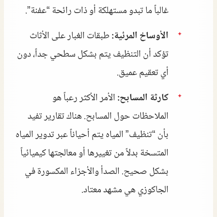
غالباً ما تبدو مستهلكة أو ذات رائحة “عفنة”.
الأوساخ المرئية:
طبقات الغبار على الأثاث
تؤكد أن التنظيف يتم بشكل سطحي جداً، دون
أي تعقيم عميق.
كارثة المسابح:
الأمر الأكثر رعباً هو
الملاحظات حول المسابح. هناك تقارير تفيد
بأن “تنظيف” المياه يتم أحياناً عبر تدوير المياه
المتسخة بدلاً من تغييرها أو معالجتها كيميائياً
بشكل صحيح. الصدأ والأجزاء المكسورة في
الجاكوزي هي مشهد معتاد.