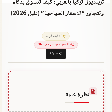
ترينديول تركيا بالعربي: كيف تتسوق بذكاء
وتتجاوز “الأسعار السياحية” (دليل 2026)
يناير 28, 2023
بواسطة
Abdullah
1 دقيقة قراءة
Habib
تم التحديث: ديسمبر 27, 2025
مشاركة
نظرة عامة