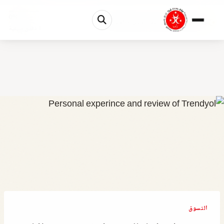
0%
ترينديول تركيا بالعربي: كيف تتسوق بذكاء وتتجاوز...
1 دقائق متبقية
التسوق