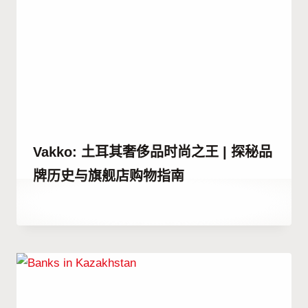
Vakko: 土耳其奢侈品时尚之王 | 探秘品
牌历史与旗舰店购物指南
作
13 7 月, 2023
者
Hatice
Kulali