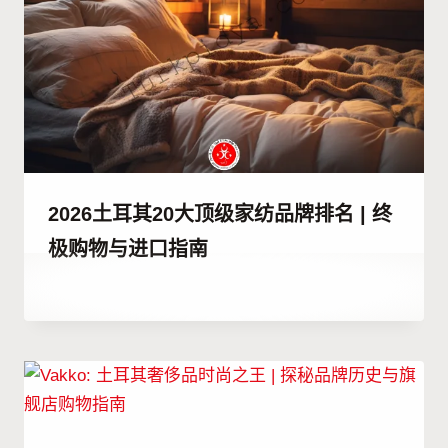
2026土耳其20大顶级家纺品牌排名 | 终
极购物与进口指南
作
23 12 月, 2025
者
Abdullah
Habib