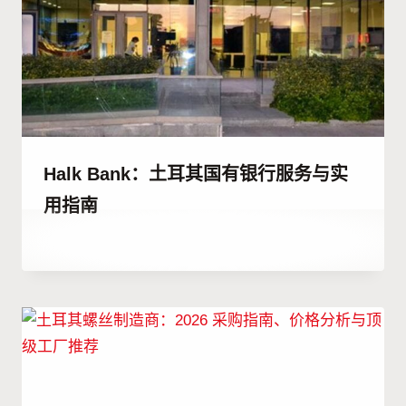
Halk Bank：土耳其国有银行服务与实
用指南
作
14 7 月, 2023
者
Hatice
Kulali