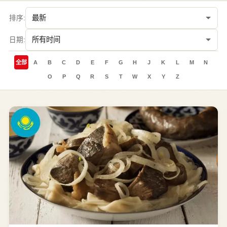
排序:
日期:
全部
A
B
C
D
E
F
G
H
J
K
L
M
N
O
P
Q
R
S
T
W
X
Y
Z