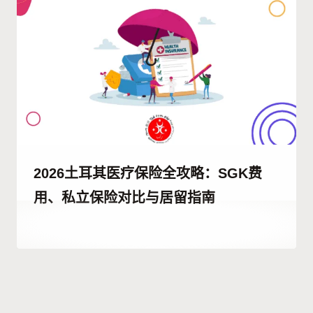
2026土耳其医疗保险全攻略：SGK费
用、私立保险对比与居留指南
作
25 12 月, 2025
者
Abdullah
Habib