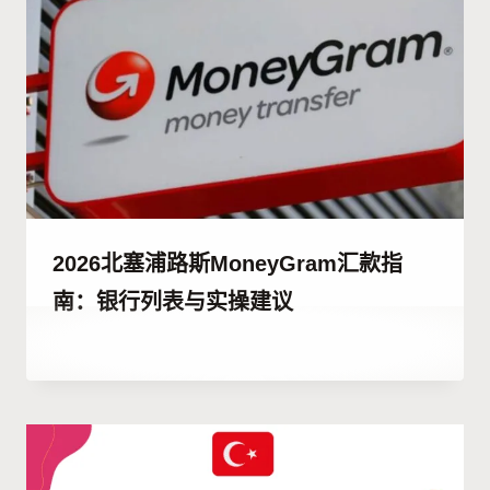
2026北塞浦路斯MoneyGram汇款指
南：银行列表与实操建议
作
23 12 月, 2025
者
Abdullah
Habib