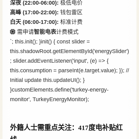
深夜 (22:00-06:00):
极低电价
高峰 (17:00-22:00):
钱包雷区
白天 (06:00-17:00):
标准计费
需申请
智能电表
计费模式
`; this.init(); }init() { const slider =
this.shadowRoot.getElementById('energySlider')
; slider.addEventListener('input', (e) => {
this.consumption = parseInt(e.target.value); }); //
Initial update this.updateUI(); }
}customElements.define('turkey-energy-
monitor', TurkeyEnergyMonitor);
外籍人士需重点关注：417度电补贴红