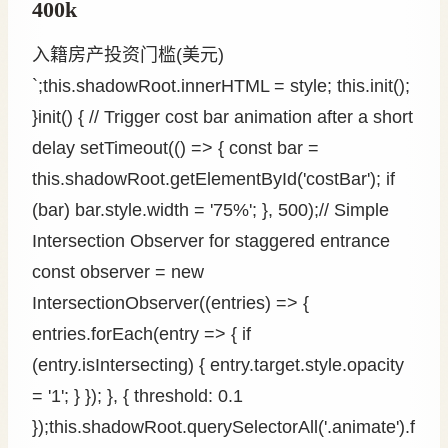
400k
入籍房产投资门槛(美元)
`;this.shadowRoot.innerHTML = style; this.init();
}init() { // Trigger cost bar animation after a short
delay setTimeout(() => { const bar =
this.shadowRoot.getElementById('costBar'); if
(bar) bar.style.width = '75%'; }, 500);// Simple
Intersection Observer for staggered entrance
const observer = new
IntersectionObserver((entries) => {
entries.forEach(entry => { if
(entry.isIntersecting) { entry.target.style.opacity
= '1'; } }); }, { threshold: 0.1
});this.shadowRoot.querySelectorAll('.animate').f