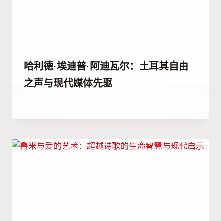
哈利德·埃迪普·阿迪瓦尔：土耳其自由
之声与现代媒体先驱
作
7 10 月, 2023
者
Hatice
Kulali