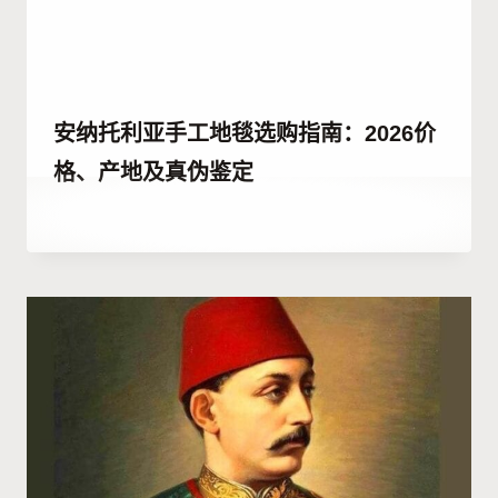
安纳托利亚手工地毯选购指南：2026价
格、产地及真伪鉴定
作
10 10 月, 2023
者
Hatice
Kulali