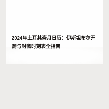
2024年土耳其斋月日历：伊斯坦布尔开
斋与封斋时刻表全指南
作
24 12 月, 2025
者
Abdullah
Habib