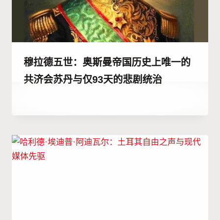
穆拉德五世：奥斯曼帝国历史上唯一的
共济会苏丹与仅93天的悲剧统治
作
24 12 月, 2025
者
Abdullah
Habib