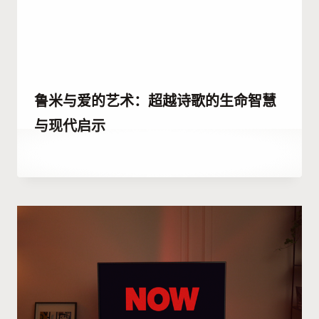
鲁米与爱的艺术：超越诗歌的生命智慧
与现代启示
作
6 7 月, 2023
者
Hatice
Kulali