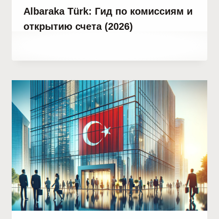
Albaraka Türk: Гид по комиссиям и
открытию счета (2026)
От
29 марта, 2023
Abdullah
Habib