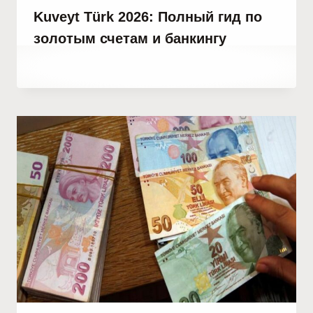
Kuveyt Türk 2026: Полный гид по
золотым счетам и банкингу
От
19 мая, 2021
Abdullah
Habib