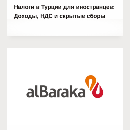
Налоги в Турции для иностранцев:
Доходы, НДС и скрытые сборы
От
25 декабря, 2021
Abdullah
Habib