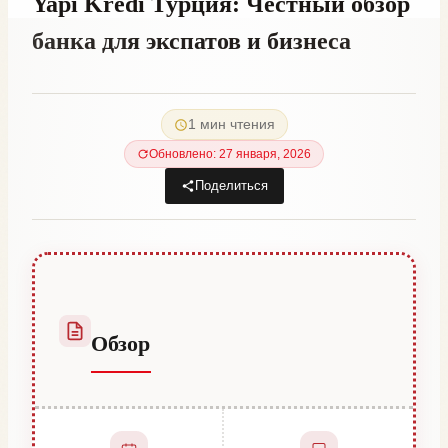
Yapı Kredi Турция: Честный обзор
банка для экспатов и бизнеса
От
22 мая, 2021
Abdullah
1 мин чтения
Habib
Обновлено: 27 января, 2026
Поделиться
Обзор