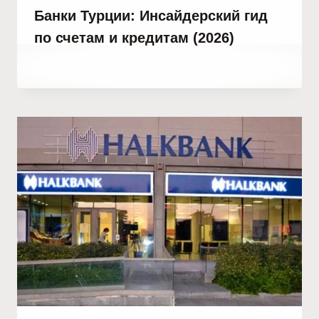
Банки Турции: Инсайдерский гид
по счетам и кредитам (2026)
От
10 февраля, 2021
Abdullah
Habib