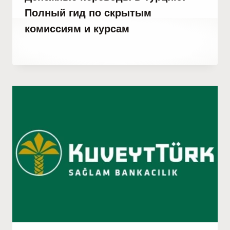
Полный гид по скрытым
комиссиям и курсам
От
6 ноября, 2021
Abdullah
Habib