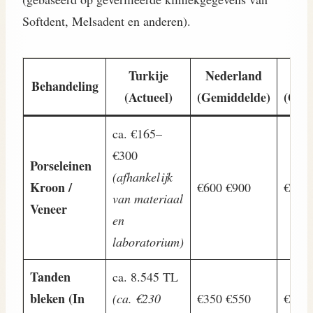
Softdent, Melsadent en anderen).
Turkije
Nederland
B
Behandeling
(Actueel)
(Gemiddelde)
(Gem
ca. €165–
€300
Porseleinen
(afhankelijk
Kroon /
€600 €900
€700 
van materiaal
Veneer
en
laboratorium)
Tanden
ca. 8.545 TL
bleken (In
(ca. €230
€350 €550
€400