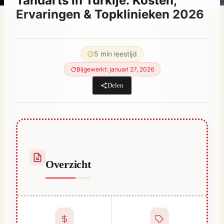
Tandarts in Turkije: Kosten,
Ervaringen & Topklinieken 2026
Door
december 26, 2025
Abdullah
5 min leestijd
Habib
Bijgewerkt: januari 27, 2026
Delen
Overzicht