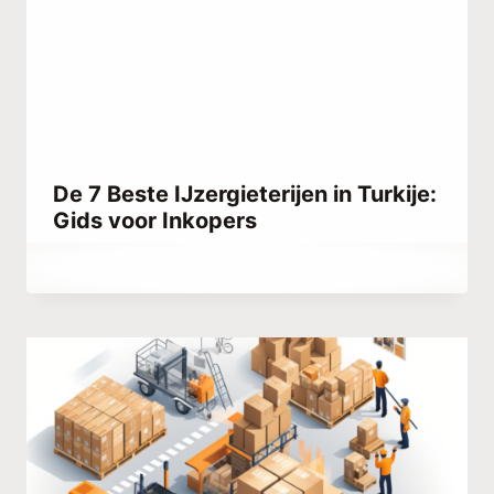
De 7 Beste IJzergieterijen in Turkije:
Gids voor Inkopers
Door
december 24, 2025
Abdullah
Habib