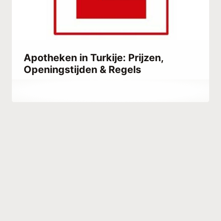
Apotheken in Turkije: Prijzen,
Openingstijden & Regels
Door
maart 20, 2023
Abdullah
Habib