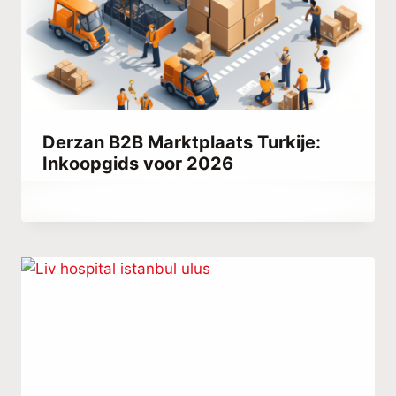
Derzan B2B Marktplaats Turkije:
Inkoopgids voor 2026
Door
juli 19, 2023
Hatice
Kulali