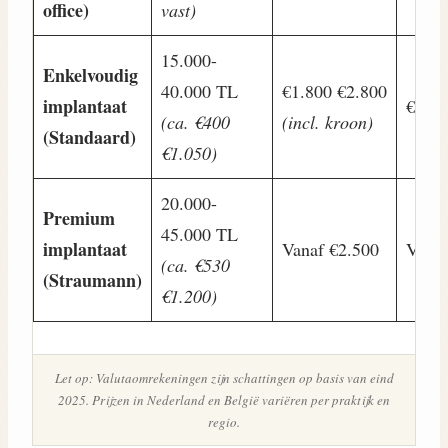
office)
vast)
15.000-
Enkelvoudig
40.000 TL
€1.800 €2.800
implantaat
€2.00
(ca. €400
(incl. kroon)
(Standaard)
€1.050)
20.000-
Premium
45.000 TL
implantaat
Vanaf €2.500
Vanaf
(ca. €530
(Straumann)
€1.200)
Let op: Valutaomrekeningen zijn schattingen op basis van eind
2025. Prijzen in Nederland en België variëren per praktijk en
regio.