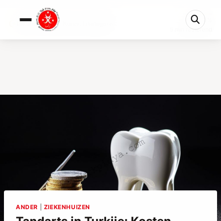
0%
Tandarts in Turkije: Kosten, Ervaringen & ...
5 min resterend
ANDER
|
ZIEKENHUIZEN