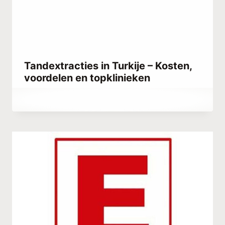
Tandextracties in Turkije – Kosten,
voordelen en topklinieken
Door
september 14, 2023
Hatice
Kulali