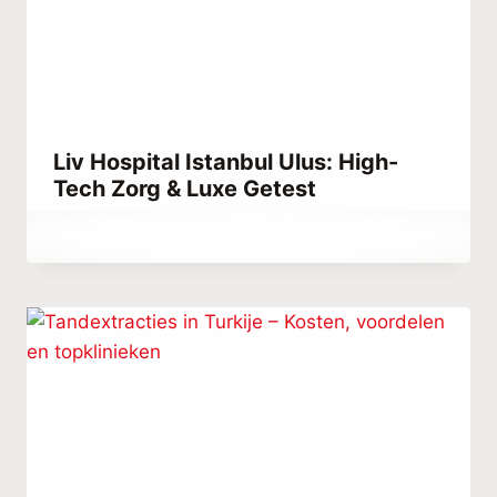
Liv Hospital Istanbul Ulus: High-
Tech Zorg & Luxe Getest
Door
juni 1, 2021
Abdullah
Habib