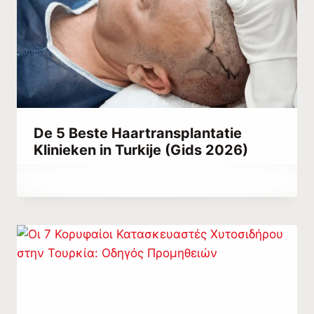
De 5 Beste Haartransplantatie
Klinieken in Turkije (Gids 2026)
Door
november 27, 2022
Hatice
Kulali