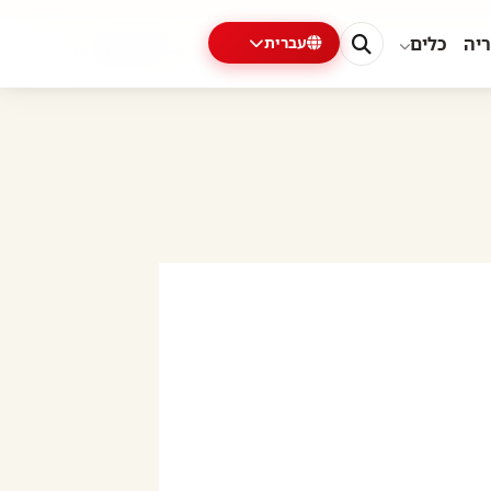
ריה
כלים
עברית
0%
4 דקות נותרו