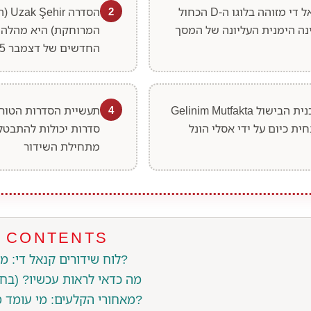
קנאל די מזוהה בלוגו ה-D הכחול
2
הסדרה hir
נה הימנית העליונה של המסך
המרוחקת) היא מהלהי
החדשים של דצמבר 2025
תוכנית הבישול Gelinim Mutfakta
4
תעשיית הסדרות הטורק
חית כיום על ידי אסלי הונל
סדרות יכולות להתבטל
מתחילת השידור
F CONTENTS
לוח שידורים קנאל די: מה משודר היום?
מה כדאי לראות עכשיו? (בח
מאחורי הקלעים: מי עומד מאחורי הערוץ?