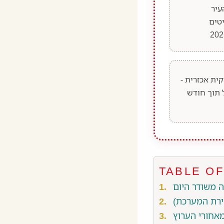
Uzak Şe (העיר
טים
ית אכזרית -
 תוך חודש
TABLE O
ירת המערכת)