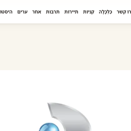
ו קשר
כַּלְכָּלָה
קניות
תיירות
תרבות
אחר
ערים
היסטו