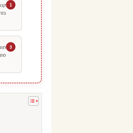
1
בפי
3
מונ