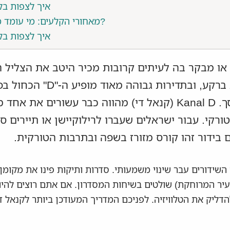
איך לצפות בק
מאחורי הקלעים: מי עומד מאחורי הערוץ?
איך לצפות בק
או מבקר בה לעיתים קרובות מכיר היטב את הצליל ה
הטלוויזיה דולקת ברקע, ובתדירות גבוה
העליונה של המסך. Kanal D (קנאל די) מהווה כבר עשורים את
ורקי. עבור ישראלים שעברו לרילוקיישן או תיירים סק
בידור זהו קורס מזורז בשפה ובתרבות הטורקית.
ר 2025, לוח השידורים עבר שינוי משמעותי. סדרות ותיקות פינו את מקו
יר המרוחקת) שולטים בשיחות המסדרון. אם אתם רוצים להיות
דליק את הטלוויזיה. לפניכם המדריך המעודכן ביותר לקנאל די