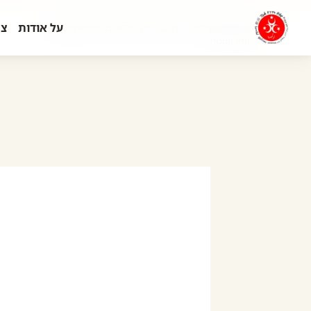
על אודות
צר
קנאל די טורקיה: תדרים, לוח שידורים וסדרות מומלצ...
החלק הנוכחי: