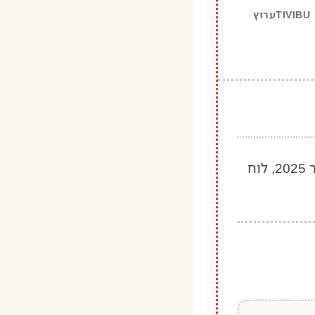
TIVIBUערוץ
מדריך מקיף לערוץ קנאל די הטורקי, כולל תדרי שידור מעודכנים לדצמבר 2025, לוח