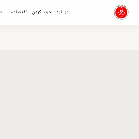
در باره
خريد كردن
اقتصاد
شه