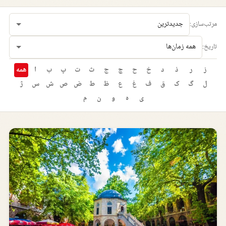
مرتب‌سازی:
تاریخ:
ز
ر
ذ
د
خ
ح
چ
ج
ث
ت
پ
ب
ا
همه
ل
گ
ک
ق
ف
غ
ع
ظ
ط
ض
ص
ش
س
ژ
ی
ه
و
ن
م