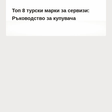
Топ 8 турски марки за сервизи:
Ръководство за купувача
От
юли 2, 2023
Hatice
Kulali