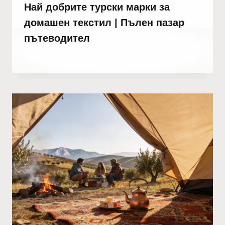
Най добрите турски марки за
домашен текстил | Пълен пазар
пътеводител
От
декември 22, 2025
Abdullah
Habib