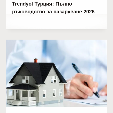
Trendyol Турция: Пълно
ръководство за пазаруване 2026
От
март 25, 2021
Abdullah
Habib