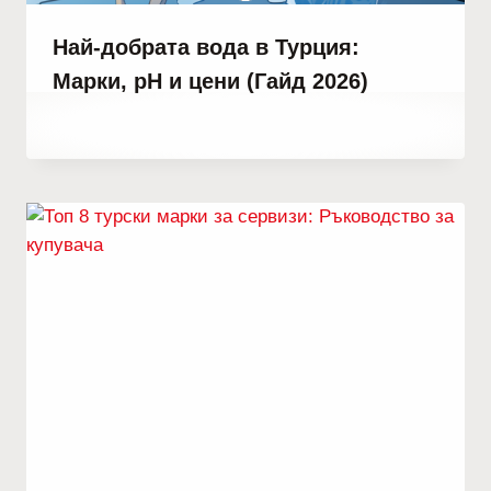
Най-добрата вода в Турция:
Марки, pH и цени (Гайд 2026)
От
юли 19, 2023
Hatice
Kulali