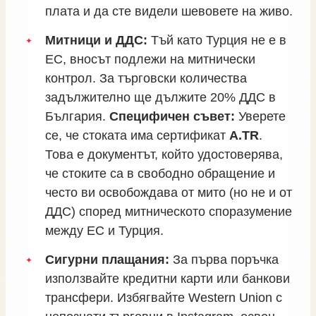
плата и да сте видели шевовете на живо.
Митници и ДДС:
Тъй като Турция не е в
ЕС, вносът подлежи на митнически
контрол. За търговски количества
задължително ще дължите 20% ДДС в
България.
Специфичен съвет:
Уверете
се, че стоката има сертификат
A.TR
.
Това е документът, който удостоверява,
че стоките са в свободно обращение и
често ви освобождава от мито (но не и от
ДДС) според митническото споразумение
между ЕС и Турция.
Сигурни плащания:
За първа поръчка
използвайте кредитни карти или банкови
трансфери. Избягвайте Western Union с