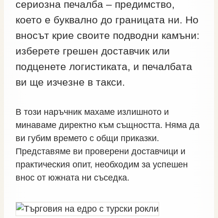
сериозна печалба – предимство,
което е буквално до границата ни. Но
вносът крие своите подводни камъни:
изберете грешен доставчик или
подценете логистиката, и печалбата
ви ще изчезне в такси.
В този наръчник махаме излишното и
минаваме директно към същността. Няма да
ви губим времето с общи приказки.
Представяме ви проверени доставчици и
практическия опит, необходим за успешен
внос от южната ни съседка.