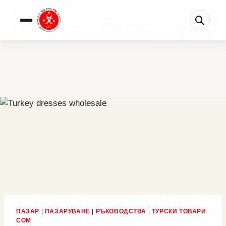
0%
Търговия на едро с дрехи от Турция: Наръчник за...
1 мин оставащи
ПАЗАР
|
ПАЗАРУВАНЕ
|
РЪКОВОДСТВА
|
ТУРСКИ ТОВАРИ
COM