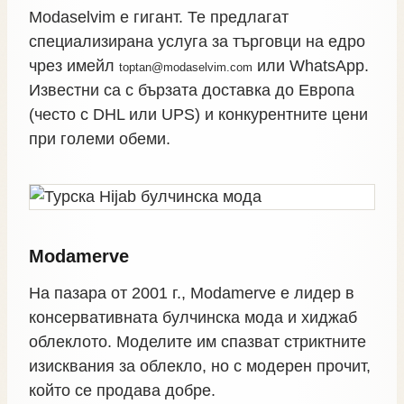
Modaselvim е гигант. Те предлагат
специализирана услуга за търговци на едро
чрез имейл
или WhatsApp.
toptan@modaselvim.com
Известни са с бързата доставка до Европа
(често с DHL или UPS) и конкурентните цени
при големи обеми.
Modamerve
На пазара от 2001 г., Modamerve е лидер в
консервативната булчинска мода и хиджаб
облеклото. Моделите им спазват стриктните
изисквания за облекло, но с модерен прочит,
който се продава добре.