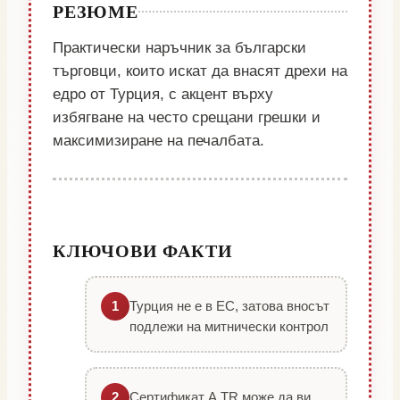
РЕЗЮМЕ
Практически наръчник за български
търговци, които искат да внасят дрехи на
едро от Турция, с акцент върху
избягване на често срещани грешки и
максимизиране на печалбата.
КЛЮЧОВИ ФАКТИ
Турция не е в ЕС, затова вносът
1
подлежи на митнически контрол
Сертификат A.TR може да ви
2