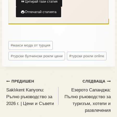
Цитирай тази статия
Отпечатай статията
#
макси мода от турция
#
турски булчински рокли цени
#
турски рокли online
ПРЕДИШЕН
СЛЕДВАЩА
Saklıkent Kanyonu:
Езерото Сапанджа:
Pълно ръководство за
Пълно ръководство за
2026 г. | Цени и Съвети
туризъм, хотели и
развлечения