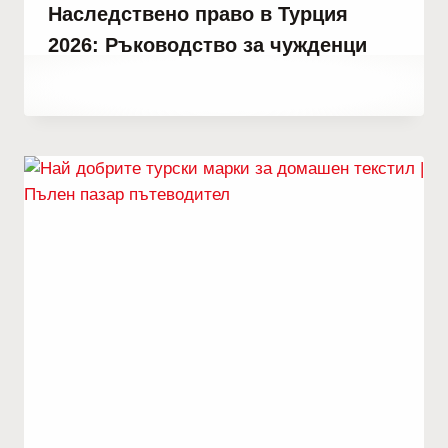
Наследствено право в Турция
2026: Ръководство за чужденци
От
май 14, 2022
Abdullah
Habib