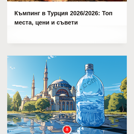
Къмпинг в Турция 2026/2026: Топ
места, цени и съвети
От
януари 9, 2022
Abdullah
Habib