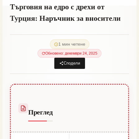
Търговия на едро с дрехи от
Турция: Наръчник за вносители
От
юни 26, 2021
Abdullah
1 мин четене
Habib
Обновено: декември 24, 2025
Сподели
Преглед