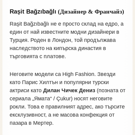
Raşit Bağzıbağlı
(Дизайнер & Франчайз)
Raşit Bağzıbağlı не е просто склад на едро, а
един от най известните модни дизайнери в
Турция. Роден в Лондон, той продължава
наследството на кипърска династия в
търговията с платове.
Неговите модели са High Fashion. Звезди
като Парис Хилтън и популярни турски
актриси като
Дилан Чичек Дениз
(позната от
сериала „Ямата“ / Çukur) носят неговите
рокли. Това е правилният адрес, ако търсите
ексклузивност, а не масова конфекция от
пазара в Мертер.