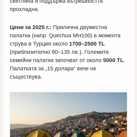
светлина и поддържа вътрешността
прохладна.
Цени за 2025 г.:
Прилична двуместна
палатка (напр. Quechua MH100) в момента
струва в Турция около
1700–2500 TL
(приблизително 90–135 лв.). Големите
семейни палатки започват от около
5000 TL
.
Палатката за „15 долара“ вече не
съществува.