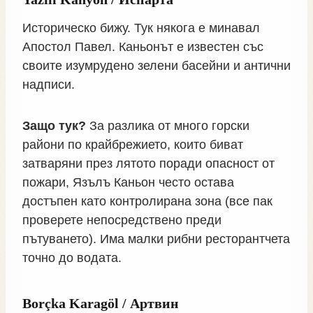
Историческо бижу. Тук някога е минавал
Апостол Павел. Каньонът е известен със
своите изумрудено зелени басейни и антични
надписи.
Защо тук?
За разлика от много горски
райони по крайбрежието, които биват
затваряни през лятото поради опасност от
пожари, Язълъ Каньон често остава
достъпен като контролирана зона (все пак
проверете непосредствено преди
пътуването). Има малки рибни ресторантчета
точно до водата.
Borçka Karagöl / Артвин