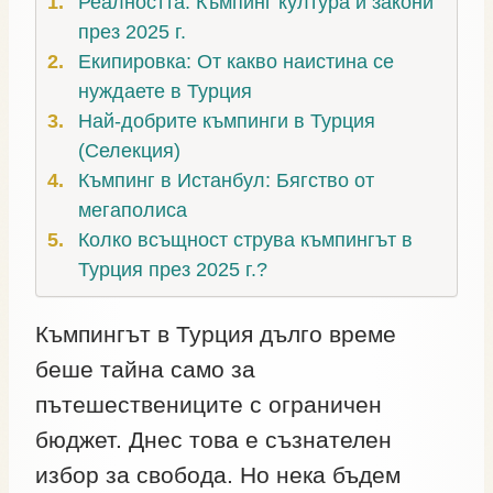
Реалността: Къмпинг култура и закони
през 2025 г.
Екипировка: От какво наистина се
нуждаете в Турция
Най-добрите къмпинги в Турция
(Селекция)
Къмпинг в Истанбул: Бягство от
мегаполиса
Колко всъщност струва къмпингът в
Турция през 2025 г.?
Къмпингът в Турция дълго време
беше тайна само за
пътешествениците с ограничен
бюджет. Днес това е съзнателен
избор за свобода. Но нека бъдем