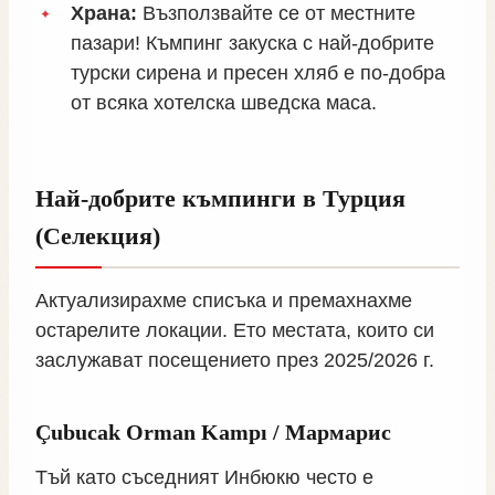
Храна:
Възползвайте се от местните
пазари! Къмпинг закуска с най-добрите
турски сирена и пресен хляб е по-добра
от всяка хотелска шведска маса.
Най-добрите къмпинги в Турция
(Селекция)
Актуализирахме списъка и премахнахме
остарелите локации. Ето местата, които си
заслужават посещението през 2025/2026 г.
Çubucak Orman Kampı / Мармарис
Тъй като съседният Инбюкю често е