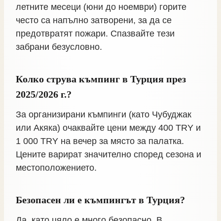
летните месеци (юни до ноември) горите
често са напълно затворени, за да се
предотвратят пожари. Спазвайте тези
забрани безусловно.
Колко струва къмпинг в Турция през
2025/2026 г.?
За организирани къмпинги (като Чубуджак
или Акяка) очаквайте цени между 400 TRY и
1 000 TRY на вечер за място за палатка.
Цените варират значително според сезона и
местоположението.
Безопасен ли е къмпингът в Турция?
Да, като цяло е много безопасно. В