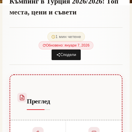
Къмпинг в Турция 2026/2026: Топ
места, цени и съвети
От
януари 9, 2022
Abdullah
1 мин четене
Habib
Обновено: януари 7, 2026
Сподели
Преглед