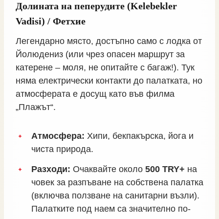
Долината на пеперудите (Kelebekler
Vadisi) / Фетхие
Легендарно място, достъпно само с лодка от
Йолюдениз (или чрез опасен маршрут за
катерене – моля, не опитайте с багаж!). Тук
няма електрически контакти до палатката, но
атмосферата е досущ като във филма
„Плажът“.
Атмосфера:
Хипи, бекпакърска, йога и
чиста природа.
Разходи:
Очаквайте около
500 TRY+
на
човек за разпъване на собствена палатка
(включва ползване на санитарни възли).
Палатките под наем са значително по-