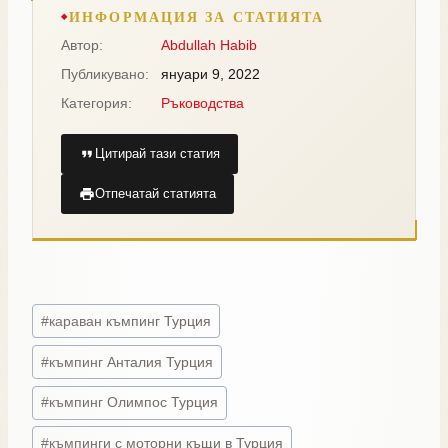
ИНФОРМАЦИЯ ЗА СТАТИЯТА
Автор:
Abdullah Habib
Публикувано:
януари 9, 2022
Категория:
Ръководства
Цитирай тази статия
Отпечатай статията
#
караван къмпинг Турция
#
къмпинг Анталия Турция
#
къмпинг Олимпос Турция
#
къмпинги с моторни къщи в Турция