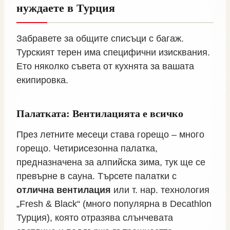
нуждаете в Турция
Забравете за общите списъци с багаж.
Турският терен има специфични изисквания.
Ето няколко съвета от кухнята за вашата
екипировка.
Палатката: Вентилацията е всичко
През летните месеци става горещо – много
горещо. Четирисезонна палатка,
предназначена за алпийска зима, тук ще се
превърне в сауна. Търсете палатки с
отлична вентилация
или т. нар. технология
„Fresh & Black“ (много популярна в Decathlon
Турция), която отразява слънчевата