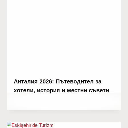
Анталия 2026: Пътеводител за
хотели, история и местни съвети
От
юли 7, 2021
Abdullah
Habib