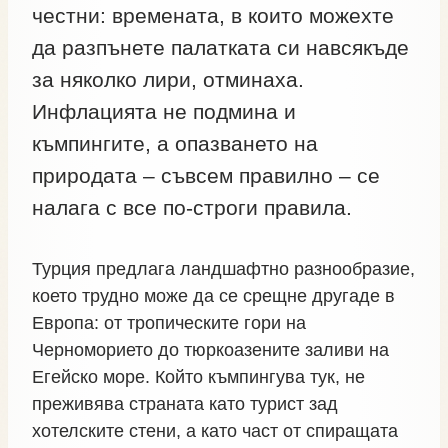
честни: времената, в които можехте
да разпънете палатката си навсякъде
за няколко лири, отминаха.
Инфлацията не подмина и
къмпингите, а опазването на
природата – съвсем правилно – се
налага с все по-строги правила.
Турция предлага ландшафтно разнообразие,
което трудно може да се срещне другаде в
Европа: от тропическите гори на
Черноморието до тюркоазените заливи на
Егейско море. Който къмпингува тук, не
преживява страната като турист зад
хотелските стени, а като част от спиращата