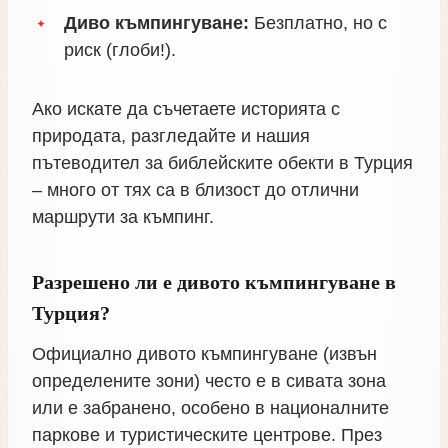
Диво къмпингуване:
Безплатно, но с
риск (глоби!).
Ако искате да съчетаете историята с
природата, разгледайте и нашия
пътеводител за библейските обекти в Турция
– много от тях са в близост до отлични
маршрути за къмпинг.
Разрешено ли е дивото къмпингуване в
Турция?
Официално дивото къмпингуване (извън
определените зони) често е в сивата зона
или е забранено, особено в националните
паркове и туристическите центрове. През