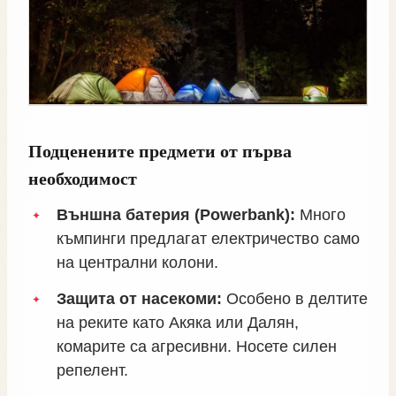
Подценените предмети от първа
необходимост
Външна батерия (Powerbank):
Много
къмпинги предлагат електричество само
на централни колони.
Защита от насекоми:
Особено в делтите
на реките като Акяка или Далян,
комарите са агресивни. Носете силен
репелент.