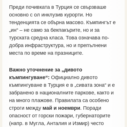
Преди почивката в Турция се свързваше
основно с ол инклузив курорти. Но
тенденцията се обърна масово. Къмпингът е
„ин“ – не само за бекпакърите, но и за
турската средна класа. Това означава по-
добра инфраструктура, но и препълнени
места по време на празниците.
Важно уточнение за „дивото
къмпингуване“:
Официално дивото
къмпингуване в Турция е в „сивата зона“ и е
забранено в националните паркове, както и
на много плажове. Правилата са особено
строги между
май и ноември
. Поради
опасност от горски пожари, губернаторите
(напр. в Мугла, Анталия и Измир) често