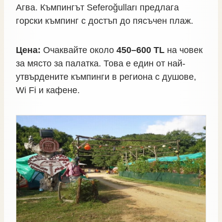
Агва. Къмпингът Seferoğulları предлага
горски къмпинг с достъп до пясъчен плаж.
Цена:
Очаквайте около
450–600 TL
на човек
за място за палатка. Това е един от най-
утвърдените къмпинги в региона с душове,
Wi Fi и кафене.