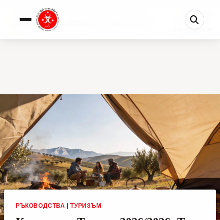
0%
Къмпинг в Турция 2026/2026: Топ места, цени и с...
1 мин оставащи
РЪКОВОДСТВА
|
ТУРИЗЪМ