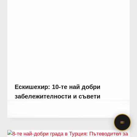
Ескишехир: 10-те най добри
забележителности и съвети
От
август 28, 2023
Abdullah
Habib