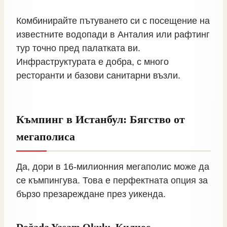
Комбинирайте пътуването си с посещение на
известните водопади в Анталия или рафтинг
тур точно пред палатката ви.
Инфраструктурата е добра, с много
ресторанти и базови санитарни възли.
Къмпинг в Истанбул: Бягство от
мегаполиса
Да, дори в 16-милионния мегаполис може да
се къмпингува. Това е перфектната опция за
бързо презареждане през уикенда.
Doğada Yaşam Okulu, Килиос