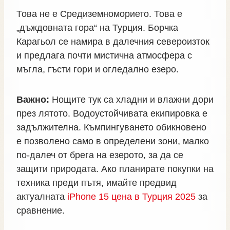
Това не е Средиземноморието. Това е
„дъждовната гора“ на Турция. Борчка
Карагьол се намира в далечния североизток
и предлага почти мистична атмосфера с
мъгла, гъсти гори и огледално езеро.
Важно:
Нощите тук са хладни и влажни дори
през лятото. Водоустойчивата екипировка е
задължителна. Къмпингуването обикновено
е позволено само в определени зони, малко
по-далеч от брега на езерото, за да се
защити природата. Ако планирате покупки на
техника преди пътя, имайте предвид
актуалната
iPhone 15 цена в Турция 2025
за
сравнение.