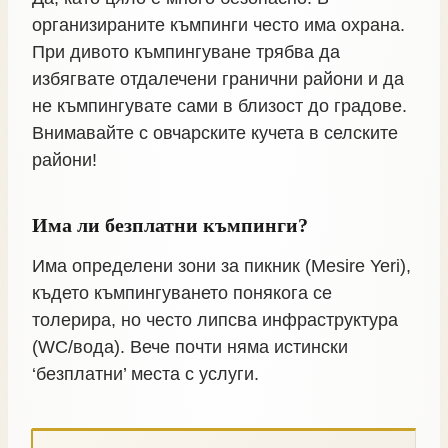
организираните къмпинги често има охрана.
При дивото къмпингуване трябва да
избягвате отдалечени гранични райони и да
не къмпингувате сами в близост до градове.
Внимавайте с овчарските кучета в селските
райони!
Има ли безплатни къмпинги?
Има определени зони за пикник (Mesire Yeri),
където къмпингуването понякога се
толерира, но често липсва инфраструктура
(WC/вода). Вече почти няма истински
‘безплатни’ места с услуги.