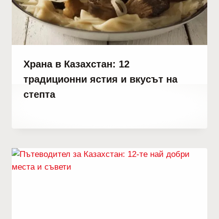
Храна в Казахстан: 12
традиционни ястия и вкусът на
степта
От
юли 1, 2023
Hatice
Kulali