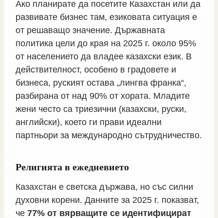
Ако планирате да посетите Казахстан или да
развивате бизнес там, езиковата ситуация е
от решаващо значение. Държавната
политика цели до края на 2025 г. около 95%
от населението да владее казахски език. В
действителност, особено в градовете и
бизнеса, руският остава „лингва франка“,
разбирана от над 90% от хората. Младите
жени често са триезични (казахски, руски,
английски), което ги прави идеални
партньори за международно сътрудничество.
Религията в ежедневието
Казахстан е светска държава, но със силни
духовни корени. Данните за 2025 г. показват,
че
77% от вярващите се идентифицират