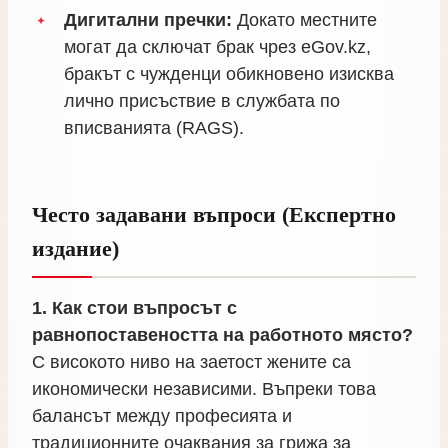
Дигитални пречки:
Докато местните
могат да сключат брак чрез eGov.kz,
бракът с чужденци обикновено изисква
лично присъствие в службата по
вписванията (RAGS).
Често задавани въпроси (Експертно
издание)
1. Как стои въпросът с
равнопоставеността на работното място?
С високото ниво на заетост жените са
икономически независими. Въпреки това
балансът между професията и
традиционните очаквания за грижа за