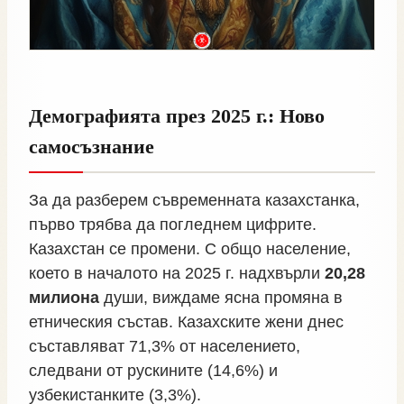
Демографията през 2025 г.: Ново
самосъзнание
За да разберем съвременната казахстанка,
първо трябва да погледнем цифрите.
Казахстан се промени. С общо население,
което в началото на 2025 г. надхвърли
20,28
милиона
души, виждаме ясна промяна в
етническия състав. Казахските жени днес
съставляват 71,3% от населението,
следвани от рускините (14,6%) и
узбекистанките (3,3%).