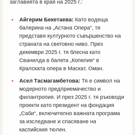
заглавията в края на 2025 г.:
Айгерим Бекетаева:
Като водеща
балерина на „Астана Опера“, тя
представя културното съвършенство на
страната на световно ниво. През
декември 2025 г. тя блесна като
Сванилда в балета „Копелия“ в
Кралската опера в Маскат, Оман.
Асел Тасмагамбетова:
Тя е символ на
модерното предприемачество и
филантропия. И през 2025 г. тя ръководи
проекти като президент на фондация
„Саби“, включително важната програма
за изследване и спасяване на
каспийския тюлен.