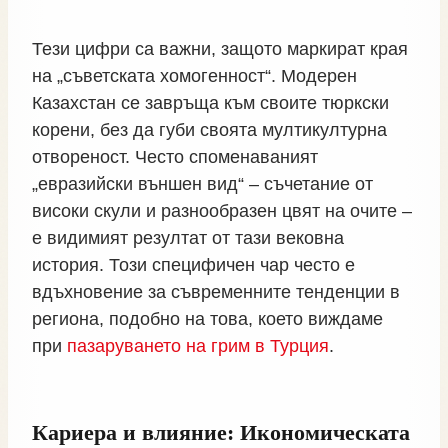
Тези цифри са важни, защото маркират края
на „съветската хомогенност“. Модерен
Казахстан се завръща към своите тюркски
корени, без да губи своята мултикултурна
отвореност. Често споменаваният
„евразийски външен вид“ – съчетание от
високи скули и разнообразен цвят на очите –
е видимият резултат от тази вековна
история. Този специфичен чар често е
вдъхновение за съвременните тенденции в
региона, подобно на това, което виждаме
при
пазаруването на грим в Турция
.
Кариера и влияние: Икономическата