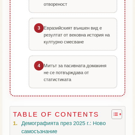
отвореност
Евразийският външен вид е
3
резултат от вековна история на
културно смесване
Митът за пасивната домакиня
4
не се потвърждава от
статистиката
TABLE OF CONTENTS
Демографията през 2025 г.: Ново
самосъзнание