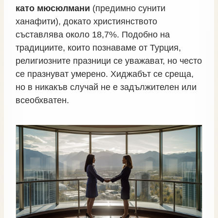
като мюсюлмани
(предимно сунити
ханафити), докато християнството
съставлява около 18,7%. Подобно на
традициите, които познаваме от Турция,
религиозните празници се уважават, но често
се празнуват умерено. Хиджабът се среща,
но в никакъв случай не е задължителен или
всеобхватен.