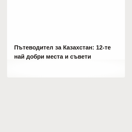
Пътеводител за Казахстан: 12-те
най добри места и съвети
От
юни 30, 2023
Hatice
Kulali