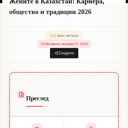
Жените в Казахстан: Кариера,
общество и традиции 2026
От
май 29, 2023
Hatice
1 мин четене
Kulali
Обновено: януари 27, 2026
Сподели
Преглед