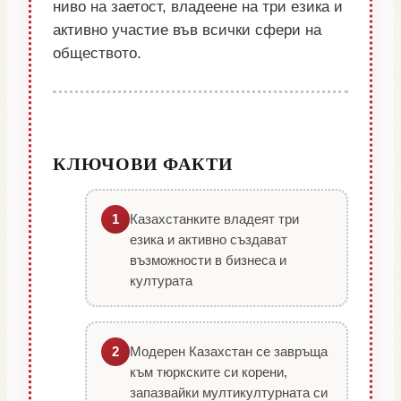
ниво на заетост, владеене на три езика и
активно участие във всички сфери на
обществото.
КЛЮЧОВИ ФАКТИ
Казахстанките владеят три
1
езика и активно създават
възможности в бизнеса и
културата
Модерен Казахстан се завръща
2
към тюркските си корени,
запазвайки мултикултурната си