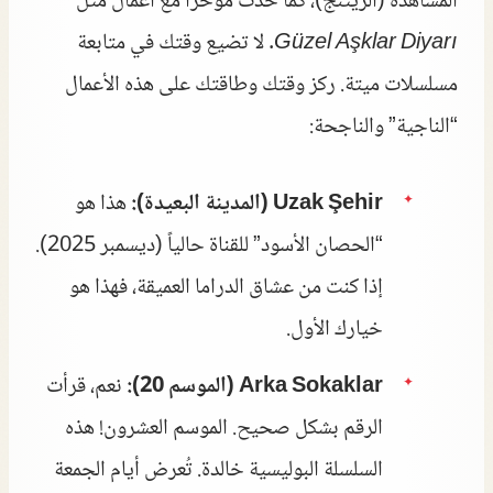
المشاهدة (الريتنج)، كما حدث مؤخراً مع أعمال مثل
Güzel Aşklar Diyarı
. لا تضيع وقتك في متابعة
مسلسلات ميتة. ركز وقتك وطاقتك على هذه الأعمال
“الناجية” والناجحة:
Uzak Şehir (المدينة البعيدة):
هذا هو
“الحصان الأسود” للقناة حالياً (ديسمبر 2025).
إذا كنت من عشاق الدراما العميقة، فهذا هو
خيارك الأول.
Arka Sokaklar (الموسم 20):
نعم، قرأت
الرقم بشكل صحيح. الموسم العشرون! هذه
السلسلة البوليسية خالدة. تُعرض أيام الجمعة