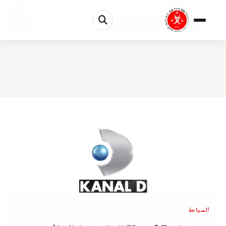
0%
تردد قناة Kanal D التركية: دليلك لأهم المسلسلات...
1 دقائق متبقية
السياحة