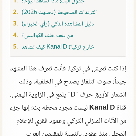
جدول البث: ماذا تشاهد اليوم؟
الترددات الصحيحة (تحديث 2026)
دليل المشاهدة الذكي (رأي الخبراء)
من يقف خلف الكواليس؟
كيف تشاهد Kanal D خارج تركيا؟
إذا كنت تعيش في تركيا، فأنت تعرف هذا المشهد
جيداً: صوت التلفاز يصدح في الخلفية، وذلك
الشعار الأزرق حرف “D” يلمع في الزاوية اليمنى.
قناة
Kanal D
ليست مجرد محطة بث؛ إنها جزء
من الأثاث المنزلي التركي وعمود فقري للإعلام
المحلي منذ عقود. بالنسبة للمقيمين العرب