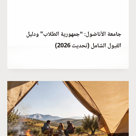
جامعة الأناضول: “جمهورية الطلاب” ودليل
القبول الشامل (تحديث 2026)
مارس 9, 2023
بواسطة
Abdullah
Habib