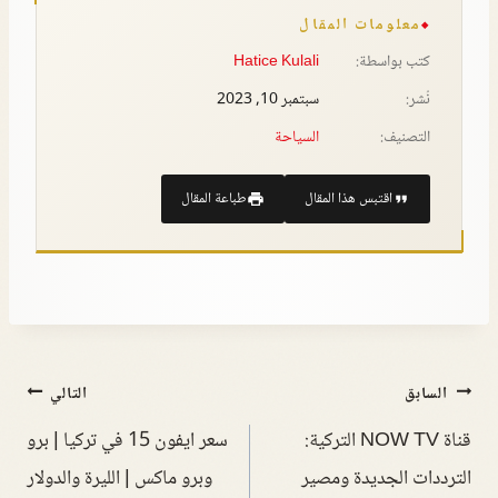
معلومات المقال
كتب بواسطة:
Hatice Kulali
نُشر:
سبتمبر 10, 2023
التصنيف:
السياحة
اقتبس هذا المقال
طباعة المقال
السابق
التالي
قناة NOW TV التركية:
سعر ايفون 15 في تركيا | برو
الترددات الجديدة ومصير
وبرو ماكس | الليرة والدولار