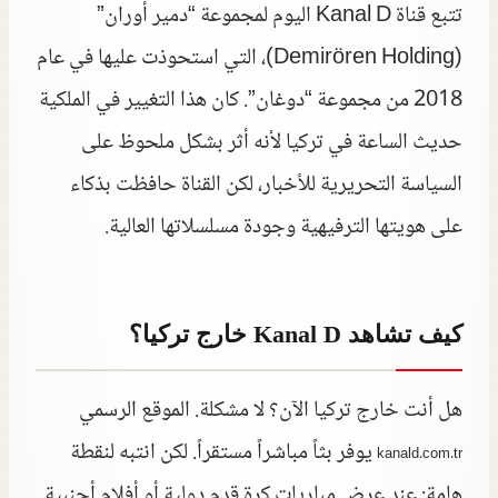
تتبع قناة Kanal D اليوم لمجموعة “دمير أوران”
(Demirören Holding)، التي استحوذت عليها في عام
2018 من مجموعة “دوغان”. كان هذا التغيير في الملكية
حديث الساعة في تركيا لأنه أثر بشكل ملحوظ على
السياسة التحريرية للأخبار، لكن القناة حافظت بذكاء
على هويتها الترفيهية وجودة مسلسلاتها العالية.
كيف تشاهد Kanal D خارج تركيا؟
هل أنت خارج تركيا الآن؟ لا مشكلة. الموقع الرسمي
يوفر بثاً مباشراً مستقراً. لكن انتبه لنقطة
kanald.com.tr
هامة: عند عرض مباريات كرة قدم دولية أو أفلام أجنبية