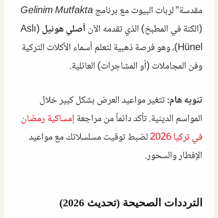
مقدسة” لربات البيوت مع برنامج
Gelinim Mutfakta
(الكنة في المطبخ) الذي تقدمه الآن
أصلي هونيل
(Aslı
Hünel)، وهو فرصة ذهبية لتعلم أسماء الأكلات التركية
وفن المجاملات (أو المشاجرات) العائلية.
تنويه هام:
تتغير مواعيد العرض بشكل كبير خلال
المواسم الدينية. تأكد دائماً من مراجعة
إمساكية رمضان
في تركيا 2026
لضبط توقيت مسلسلاتك مع مواعيد
الإفطار والسحور.
الترددات الصحيحة (تحديث 2026)