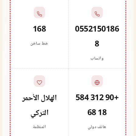
168
0552150186
8
خط ساخن
واتساب
+90 312 584
الهلال الأحمر
18 68
التركي
هاتف دولي
المنظمة