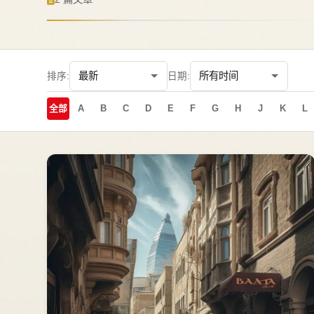
排序:
日期:
全部
A
B
C
D
E
F
G
H
J
K
L