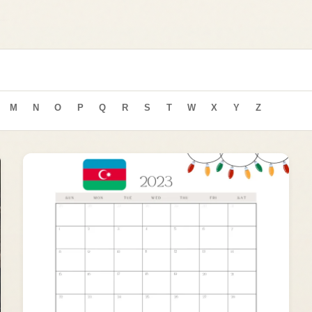
M
N
O
P
Q
R
S
T
W
X
Y
Z