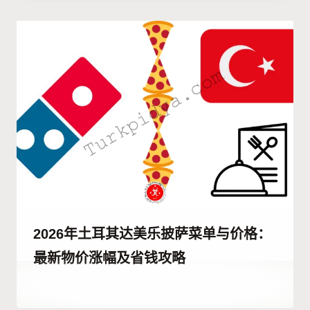
Hatice
Kulali
2026年土耳其达美乐披萨菜单与价格：
最新物价涨幅及省钱攻略
作
29 6 月, 2023
者