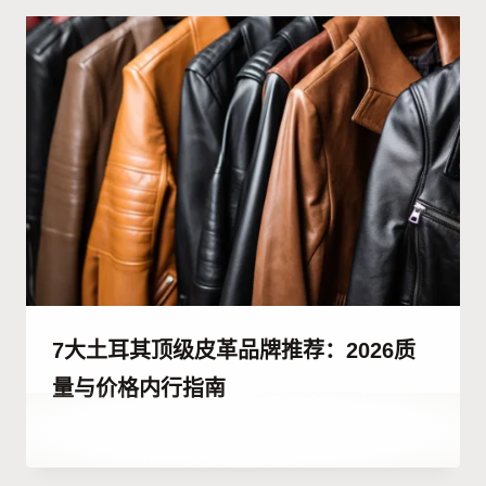
Kulali
7大土耳其顶级皮革品牌推荐：2026质
量与价格内行指南
作
12 7 月, 2023
者
Hatice