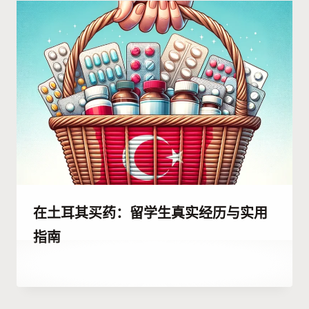
Habib
在土耳其买药：留学生真实经历与实用
指南
作
7 10 月, 2023
者
Hatice