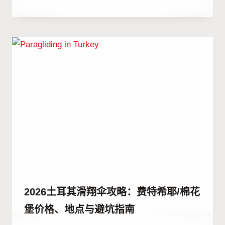
作
3 7 月, 2023
者
Hatice
Kulali
2026土耳其滑翔伞攻略：费特希耶/棉花
堡价格、地点与避坑指南