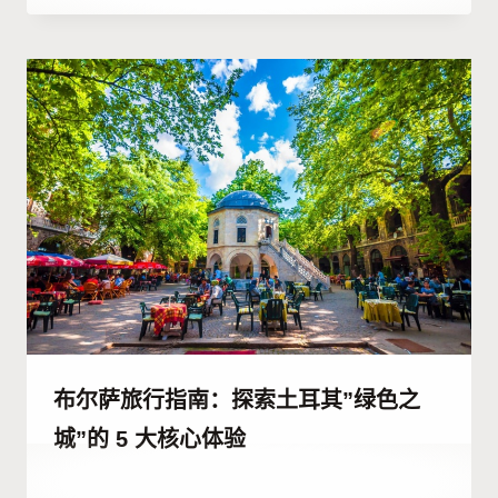
者
Hatice
Kulali
布尔萨旅行指南：探索土耳其”绿色之
城”的 5 大核心体验
作
24 12 月, 2025