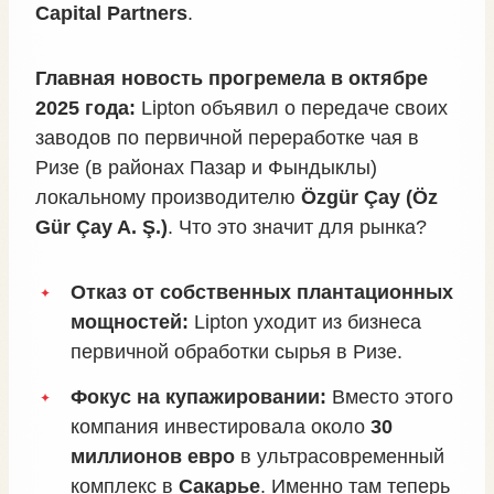
Capital Partners
.
Главная новость прогремела в октябре
2025 года:
Lipton объявил о передаче своих
заводов по первичной переработке чая в
Ризе (в районах Пазар и Фындыклы)
локальному производителю
Özgür Çay (Öz
Gür Çay A. Ş.)
. Что это значит для рынка?
Отказ от собственных плантационных
мощностей:
Lipton уходит из бизнеса
первичной обработки сырья в Ризе.
Фокус на купажировании:
Вместо этого
компания инвестировала около
30
миллионов евро
в ультрасовременный
комплекс в
Сакарье
. Именно там теперь