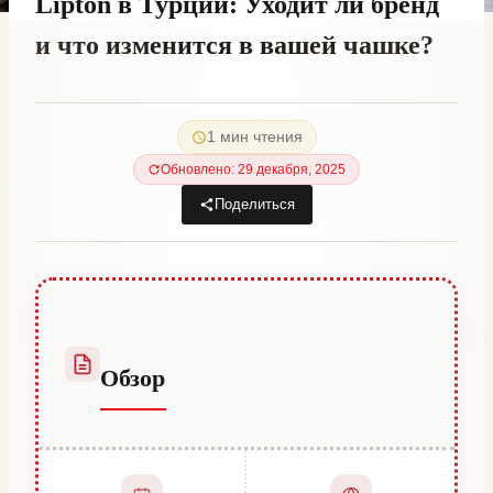
Lipton в Турции: Уходит ли бренд
и что изменится в вашей чашке?
От
3 марта, 2023
Hatice
1 мин чтения
Kulali
Обновлено: 29 декабря, 2025
Поделиться
Обзор