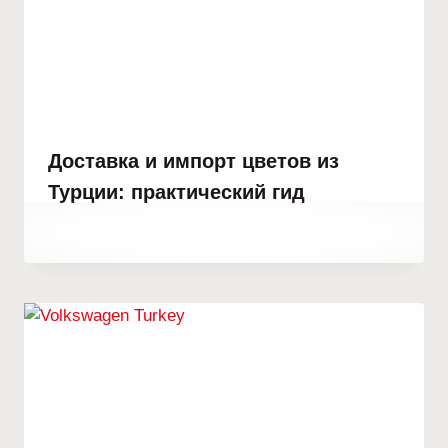
Доставка и импорт цветов из
Турции: практический гид
От
21 октября, 2022
Abdullah
Habib