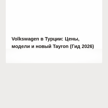
Volkswagen в Турции: Цены,
модели и новый Tayron (Гид 2026)
От
29 октября, 2023
Hatice
Kulali