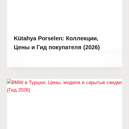
Kütahya Porselen: Коллекции,
Цены и Гид покупателя (2026)
От
15 июля, 2021
Abdullah
Habib