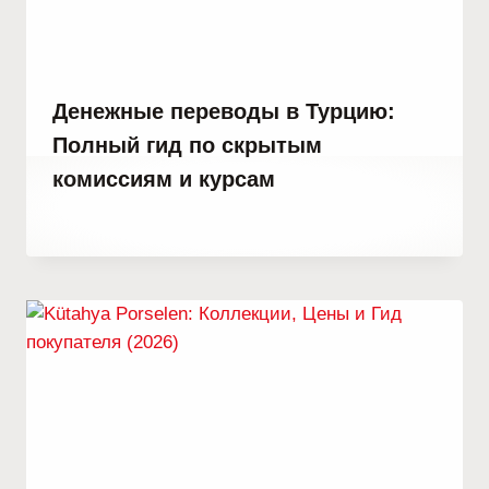
Денежные переводы в Турцию:
Полный гид по скрытым
комиссиям и курсам
От
6 ноября, 2021
Abdullah
Habib