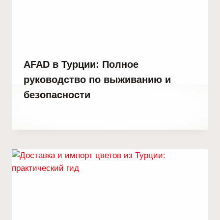
AFAD в Турции: Полное
руководство по выживанию и
безопасности
От
14 февраля, 2023
Hatice
Kulali