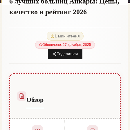
6 лучших больниц Анкары: Цены,
качество и рейтинг 2026
От
20 октября, 2023
Hatice
1 мин чтения
Kulali
Обновлено: 27 декабря, 2025
Поделиться
Обзор