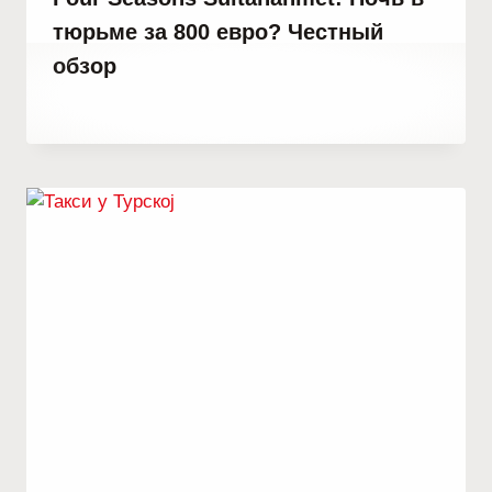
тюрьме за 800 евро? Честный
обзор
От
31 января, 2023
Hatice
Kulali