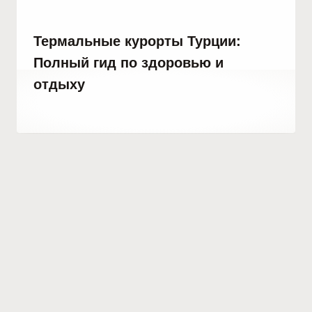
Термальные курорты Турции:
Полный гид по здоровью и
отдыху
От
27 декабря, 2021
Abdullah
Habib