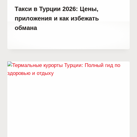
Такси в Турции 2026: Цены,
приложения и как избежать
обмана
От
23 февраля, 2023
Abdullah
Habib