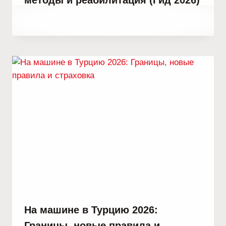
От
29 марта, 2023
Abdullah
Habib
На машине в Турцию 2026:
Границы, новые правила и