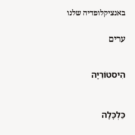
באנציקלופדיה שלנו
ערים
הִיסטוֹרִיָה
כַּלְכָּלָה