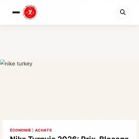
0%
Nike Turquie 2026: Prix, Blocage en Ligne et Gu...
4 min restantes
ÉCONOMIE
|
ACHATS