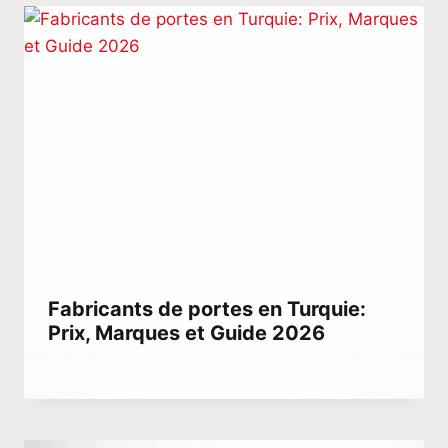
Fabricants de portes en Turquie:
Prix, Marques et Guide 2026
Par
octobre 4, 2023
Hatice
Kulali