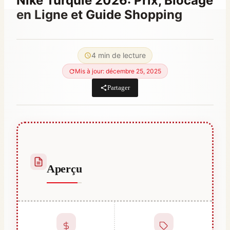
Nike Turquie 2026: Prix, Blocage
en Ligne et Guide Shopping
Par
juin 16, 2021
Abdullah
4 min de lecture
Habib
Mis à jour: décembre 25, 2025
Partager
Aperçu