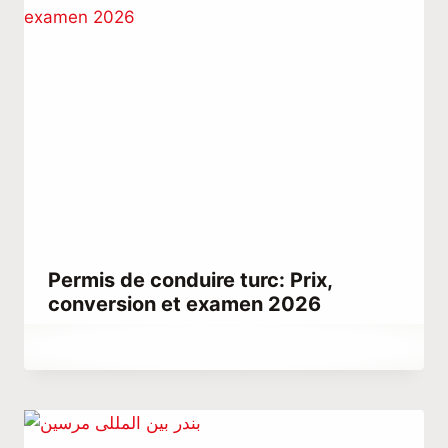
Permis de conduire turc: Prix,
conversion et examen 2026
Par
juin 3, 2021
Abdullah
Habib