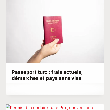
Passeport turc : frais actuels,
démarches et pays sans visa
Par
juin 3, 2022
Abdullah
Habib