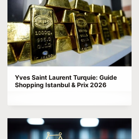
Yves Saint Laurent Turquie: Guide
Shopping Istanbul & Prix 2026
Par
avril 19, 2023
Hatice
Kulali