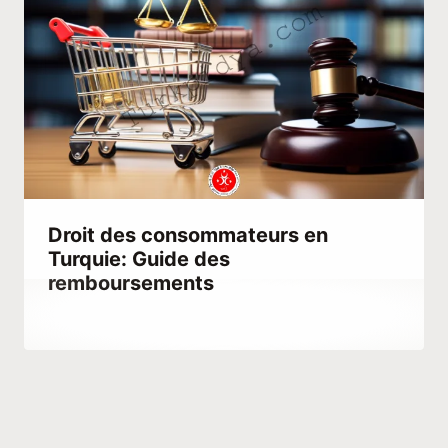
Droit des consommateurs en
Turquie: Guide des
remboursements
Par
août 8, 2023
Hatice
Kulali