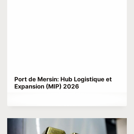
Port de Mersin: Hub Logistique et
Expansion (MIP) 2026
Par
décembre 25, 2025
Abdullah
Habib