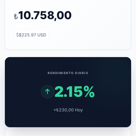
10.758,00
₺
$225.97 USD
RENDIMIENTO DIARIO
2.15%
+₺230,00 Hoy