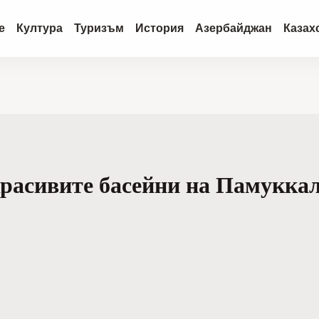
е
Култура
Туризъм
История
Азербайджан
Казах
расивите басейни на Памукка