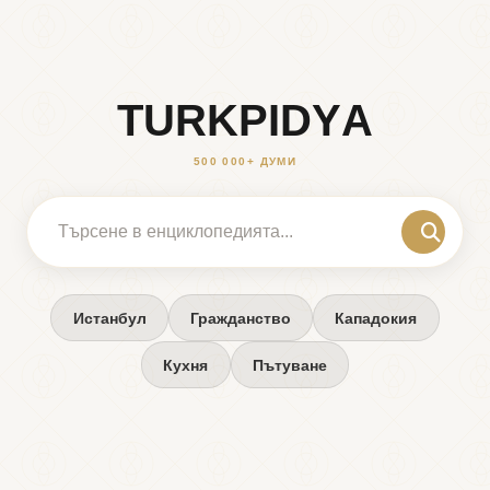
T
U
R
K
P
I
D
Y
A
500 000+ ДУМИ
Истанбул
Гражданство
Кападокия
Кухня
Пътуване