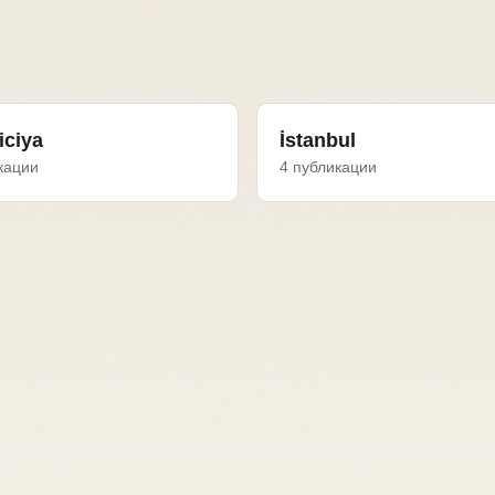
iciya
İstanbul
кации
4 публикации