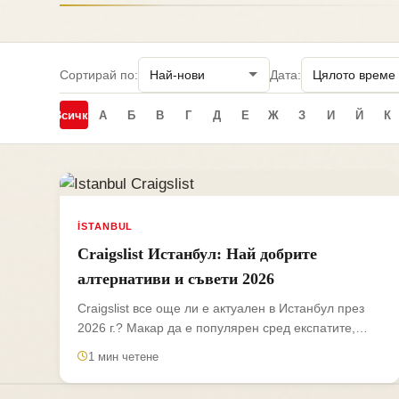
Сортирай по:
Дата:
Всички
А
Б
В
Г
Д
Е
Ж
З
И
Й
К
İSTANBUL
Craigslist Истанбул: Най добрите
алтернативи и съвети 2026
Craigslist все още ли е актуален в Истанбул през
2026 г.? Макар да е популярен сред експатите,
истинските...
1 мин четене