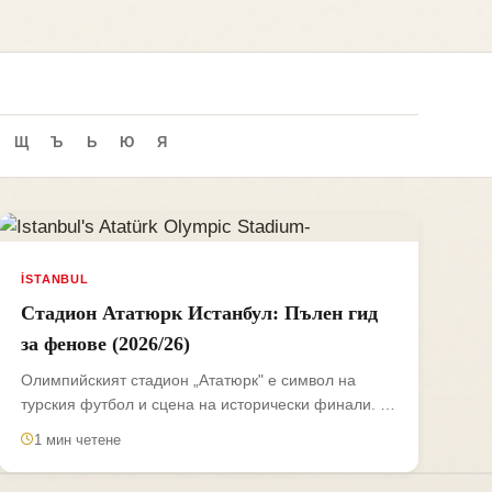
Щ
Ъ
Ь
Ю
Я
İSTANBUL
Стадион Ататюрк Истанбул: Пълен гид
за фенове (2026/26)
Олимпийският стадион „Ататюрк" е символ на
турския футбол и сцена на исторически финали. В
този гид за сезон...
1 мин четене