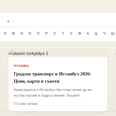
Л
М
Н
О
П
Р
С
Т
У
Ф
Х
Ц
Ч
Ш
İSTANBUL
Градски транспорт в Истанбул 2026:
Цени, карти и съвети
Навигацията в Истанбул без план може да ви
коства часове в задръствания. Нашият
пътеводител разкрива най бързите маршрути,...
1 мин четене