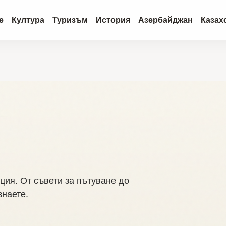
е
Култура
Туризъм
История
Азербайджан
Казах
ция. От съвети за пътуване до
знаете.