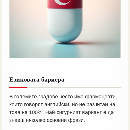
Езиковата бариера
В големите градове често има фармацевти,
които говорят английски, но не разчитай на
това на 100%. Най‑сигурният вариант е да
знаеш няколко основни фрази.