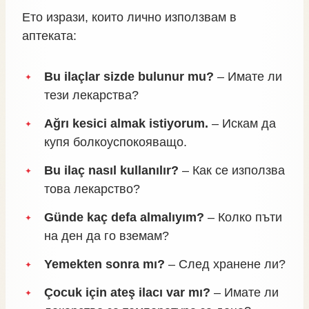
Ето изрази, които лично използвам в
аптеката:
Bu ilaçlar sizde bulunur mu?
– Имате ли
тези лекарства?
Ağrı kesici almak istiyorum.
– Искам да
купя болкоуспокояващо.
Bu ilaç nasıl kullanılır?
– Как се използва
това лекарство?
Günde kaç defa almalıyım?
– Колко пъти
на ден да го вземам?
Yemekten sonra mı?
– След хранене ли?
Çocuk için ateş ilacı var mı?
– Имате ли