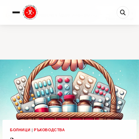
0%
Закупуване на лекарства в Турция: личен опит на...
1 мин оставащи
БОЛНИЦИ
|
РЪКОВОДСТВА