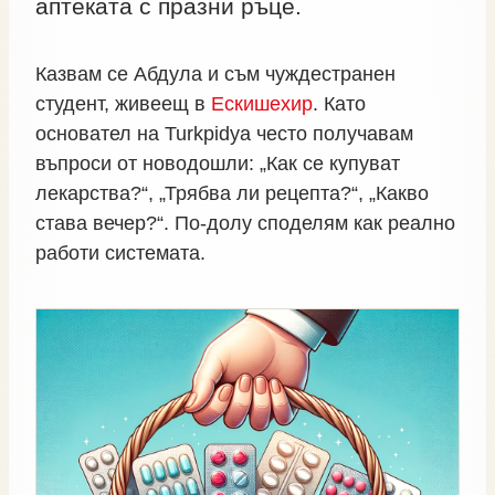
аптеката с празни ръце.
Казвам се Абдула и съм чуждестранен
студент, живеещ в
Ескишехир
. Като
основател на Turkpidya често получавам
въпроси от новодошли: „Как се купуват
лекарства?“, „Трябва ли рецепта?“, „Какво
става вечер?“. По‑долу споделям как реално
работи системата.