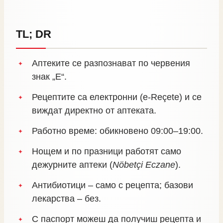
TL; DR
Аптеките се разпознават по червения
знак „E“.
Рецептите са електронни (e‑Reçete) и се
виждат директно от аптеката.
Работно време: обикновено 09:00–19:00.
Нощем и по празници работят само
дежурните аптеки (
Nöbetçi Eczane
).
Антибиотици – само с рецепта; базови
лекарства – без.
С паспорт можеш да получиш рецепта и