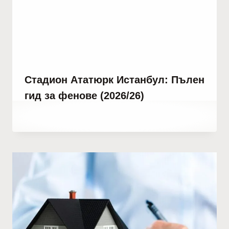
Стадион Ататюрк Истанбул: Пълен
гид за фенове (2026/26)
От
юни 5, 2023
Hatice
Kulali