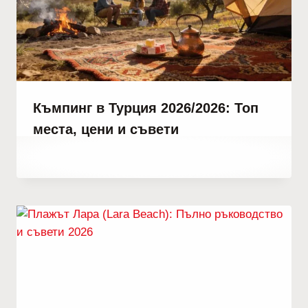
Къмпинг в Турция 2026/2026: Топ
места, цени и съвети
От
януари 9, 2022
Abdullah
Habib