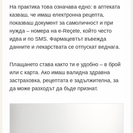
На практика това означава едно: в аптеката
казваш, че имаш електронна рецепта,
показваш документ за самоличност и при
нужда – номера на e‑Reçete, който често
идва и по SMS. Фармацевтът въвежда
данните и лекарствата се отпускат веднага.
Плащането става както ти е удобно – в брой
или с карта. Ако имаш валидна здравна
застраховка, рецептата е задължителна, за
да може разходът да бъде признат.