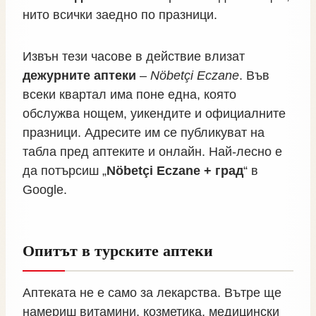
нито всички заедно по празници.
Извън тези часове в действие влизат
дежурните аптеки
–
Nöbetçi Eczane
. Във
всеки квартал има поне една, която
обслужва нощем, уикендите и официалните
празници. Адресите им се публикуват на
табла пред аптеките и онлайн. Най‑лесно е
да потърсиш „
Nöbetçi Eczane + град
“ в
Google.
Опитът в турските аптеки
Аптеката не е само за лекарства. Вътре ще
намериш витамини, козметика, медицински