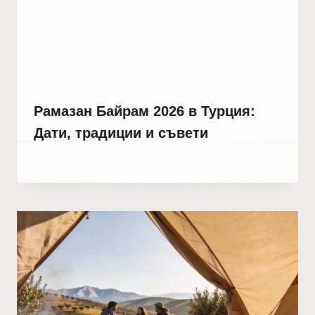
Рамазан Байрам 2026 в Турция:
Дати, традиции и съвети
От
март 31, 2023
Abdullah
Habib