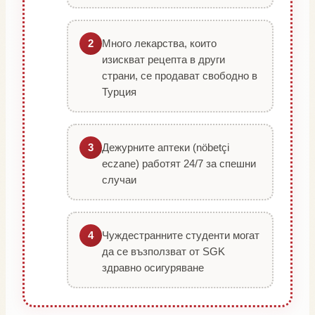
Много лекарства, които
2
изискват рецепта в други
страни, се продават свободно в
Турция
Дежурните аптеки (nöbetçi
3
eczane) работят 24/7 за спешни
случаи
Чуждестранните студенти могат
4
да се възползват от SGK
здравно осигуряване