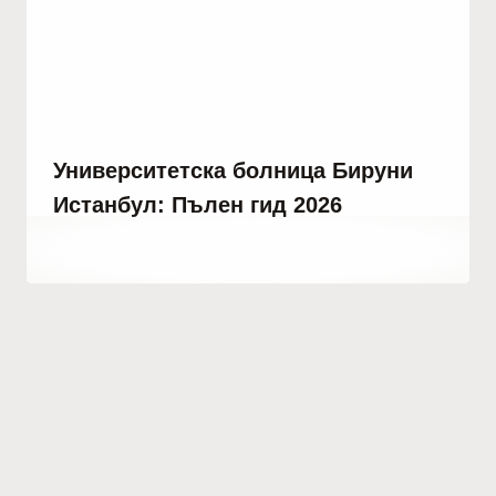
Университетска болница Бируни
Истанбул: Пълен гид 2026
От
декември 24, 2025
Abdullah
Habib