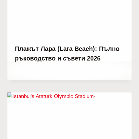
Плажът Лара (Lara Beach): Пълно
ръководство и съвети 2026
От
юли 14, 2021
Abdullah
Habib