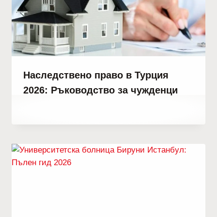
Наследствено право в Турция
2026: Ръководство за чужденци
От
май 14, 2022
Abdullah
Habib