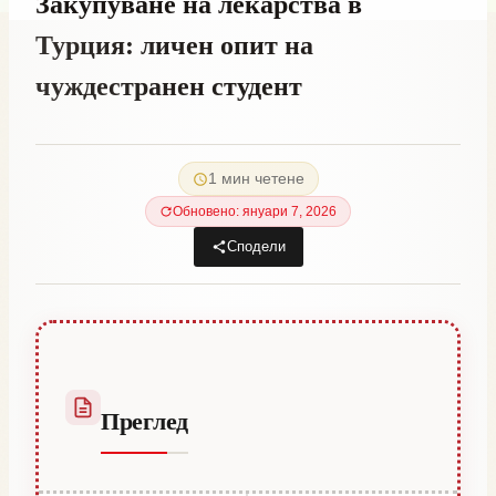
Закупуване на лекарства в
Турция: личен опит на
чуждестранен студент
От
октомври 7, 2023
Hatice
1 мин четене
Kulali
Обновено: януари 7, 2026
Сподели
Преглед