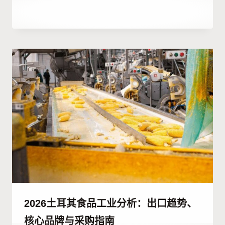
作
10 7 月, 2023
者
Hatice
Kulali
2026土耳其食品工业分析：出口趋势、
核心品牌与采购指南