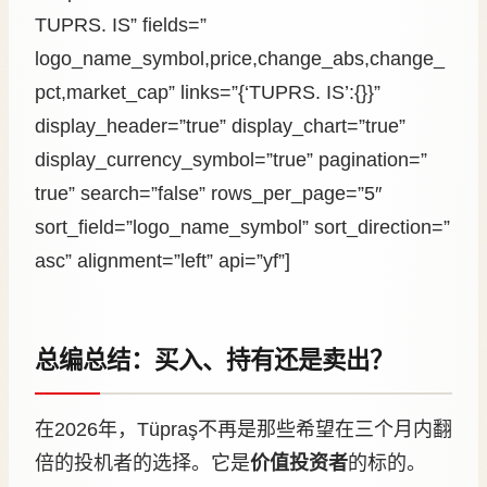
TUPRS. IS” fields=”
logo_name_symbol,price,change_abs,change_
pct,market_cap” links=”{‘TUPRS. IS’:{}}”
display_header=”true” display_chart=”true”
display_currency_symbol=”true” pagination=”
true” search=”false” rows_per_page=”5″
sort_field=”logo_name_symbol” sort_direction=”
asc” alignment=”left” api=”yf”]
总编总结：买入、持有还是卖出？
在2026年，Tüpraş不再是那些希望在三个月内翻
倍的投机者的选择。它是
价值投资者
的标的。