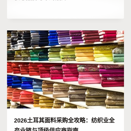
作
4 7 月, 2023
者
Hatice
Kulali
2026土耳其面料采购全攻略：纺织业全
产业链与顶级供应商指南