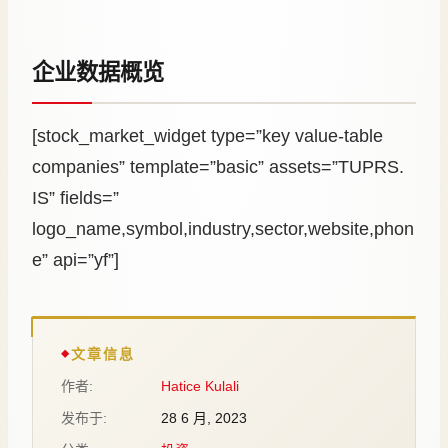
企业数据概览
[stock_market_widget type=”key value-table
companies” template=”basic” assets=”TUPRS.
IS” fields=”
logo_name,symbol,industry,sector,website,phon
e” api=”yf”]
文章信息
作者:
Hatice Kulali
发布于:
28 6 月, 2023