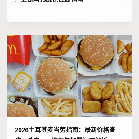
作
4 7 月, 2023
者
Hatice
Kulali
2026土耳其麦当劳指南：最新价格查