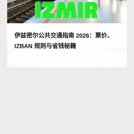
伊兹密尔公共交通指南 2026：票价、
IZBAN 规则与省钱秘籍
作
6 7 月, 2023
者
Hatice
Kulali