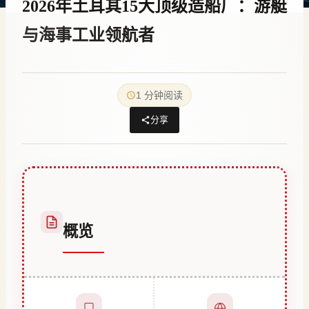
2026年土耳其15大顶级造船厂：游艇
与海事工业领航者
作
25 12 月, 2025
者
1 分钟阅读
Abdullah
Habib
分享
概览