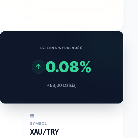
DZIENNA WYDAJNOŚĆ
0.08%
+₺8,00 Dzisiaj
SYMBOL
XAU/TRY