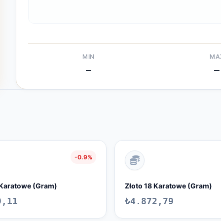
MIN
MA
—
—
-0.9%
 Karatowe (Gram)
Złoto 18 Karatowe (Gram)
9,11
₺4.872,79