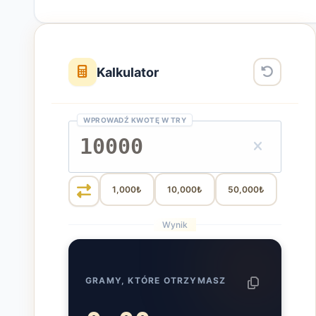
Kalkulator
WPROWADŹ KWOTĘ W TRY
1,000₺
10,000₺
50,000₺
Wynik
GRAMY, KTÓRE OTRZYMASZ