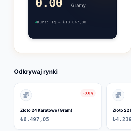
0.00
Gramy
Kurs: 1g = ₺
10.647,00
Odkrywaj rynki
-0.6%
Złoto 24 Karatowe (Gram)
Złoto 22
₺6.497,05
₺4.23