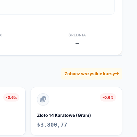
X
ŚREDNIA
—
Zobacz wszystkie kursy
-0.6%
-0.6%
Złoto 14 Karatowe (Gram)
₺3.800,77