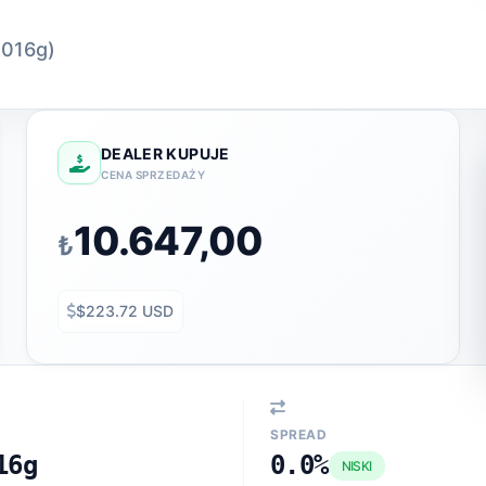
,016g)
DEALER KUPUJE
CENA SPRZEDAŻY
10.647,00
₺
$223.72 USD
SPREAD
16g
0.0%
NISKI