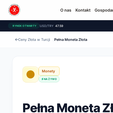
O nas
Kontakt
Gospoda
USD/TRY
47.59
RYNEK OTWARTY
Ceny Złota w Turcji
/
Pełna Moneta Złota
Monety
NA ŻYWO
Pełna Moneta Z