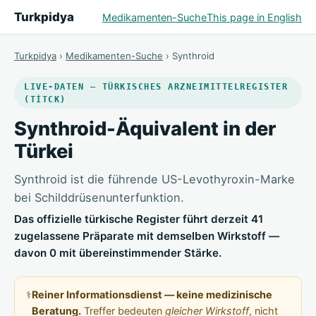
Turkpidya
Medikamenten-Suche
This page in English
Turkpidya
›
Medikamenten-Suche
› Synthroid
LIVE-DATEN — TÜRKISCHES ARZNEIMITTELREGISTER
(TİTCK)
Synthroid-Äquivalent in der
Türkei
Synthroid ist die führende US-Levothyroxin-Marke
bei Schilddrüsenunterfunktion.
Das offizielle türkische Register führt derzeit 41
zugelassene Präparate mit demselben Wirkstoff —
davon 0 mit übereinstimmender Stärke.
⚕️
Reiner Informationsdienst — keine medizinische
Beratung.
Treffer bedeuten
gleicher Wirkstoff
, nicht