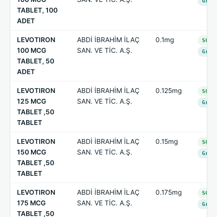
Grup
TABLET, 100
ADET
LEVOTIRON
ABDİ İBRAHİM İLAÇ
0.1mg
SGK-
100 MCG
SAN. VE TİC. A.Ş.
Grup
TABLET, 50
ADET
LEVOTIRON
ABDİ İBRAHİM İLAÇ
0.125mg
SGK-
125 MCG
SAN. VE TİC. A.Ş.
Grup
TABLET ,50
TABLET
LEVOTIRON
ABDİ İBRAHİM İLAÇ
0.15mg
SGK-
150 MCG
SAN. VE TİC. A.Ş.
Grup
TABLET ,50
TABLET
LEVOTIRON
ABDİ İBRAHİM İLAÇ
0.175mg
SGK-
175 MCG
SAN. VE TİC. A.Ş.
Grup
TABLET ,50