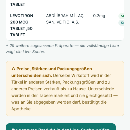
TABLET
LEVOTIRON
ABDİ İBRAHİM İLAÇ
0.2mg
SGK-
200 MCG
SAN. VE TİC. A.Ş.
Grup
TABLET ,50
TABLET
+ 29 weitere zugelassene Präparate — die vollständige Liste
zeigt die Live-Suche.
⚠ Preise, Stärken und Packungsgrößen
unterscheiden sich.
Derselbe Wirkstoff wird in der
Türkei in anderen Stärken, Packungsgrößen und zu
anderen Preisen verkauft als zu Hause. Unterschiede
werden in der Tabelle markiert und nie gleichgesetzt —
was an Sie abgegeben werden darf, bestätigt die
Apotheke.