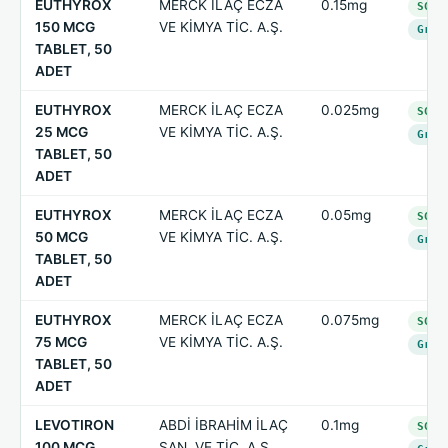
EUTHYROX
MERCK İLAÇ ECZA
0.15mg
SGK-
150 MCG
VE KİMYA TİC. A.Ş.
Grup
TABLET, 50
ADET
EUTHYROX
MERCK İLAÇ ECZA
0.025mg
SGK-
25 MCG
VE KİMYA TİC. A.Ş.
Grup
TABLET, 50
ADET
EUTHYROX
MERCK İLAÇ ECZA
0.05mg
SGK-
50 MCG
VE KİMYA TİC. A.Ş.
Grup
TABLET, 50
ADET
EUTHYROX
MERCK İLAÇ ECZA
0.075mg
SGK-
75 MCG
VE KİMYA TİC. A.Ş.
Grup
TABLET, 50
ADET
LEVOTIRON
ABDİ İBRAHİM İLAÇ
0.1mg
SGK-
100 MCG
SAN. VE TİC. A.Ş.