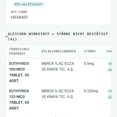
ATC-verifiziert
ATC-CODE
H03AA01
GLEICHER WIRKSTOFF — STÄRKE NICHT BESTÄTIGT
(41)
TÜRKISCHES
ZULASSUNGSINHABER
STÄRKE
SGK-S
PRÄPARAT
EUTHYROX
MERCK İLAÇ ECZA
0.1mg
SGK-
100 MCG
VE KİMYA TİC. A.Ş.
Grup
TABLET, 50
ADET
EUTHYROX
MERCK İLAÇ ECZA
0.125mg
SGK-
125 MCG
VE KİMYA TİC. A.Ş.
Grup
TABLET, 50
ADET