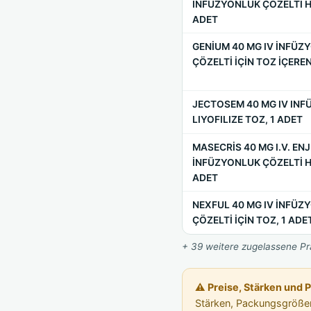
İNFÜZYONLUK ÇÖZELTİ H
ADET
GENİUM 40 MG IV İNFÜ
ÇÖZELTİ İÇİN TOZ İÇEREN
JECTOSEM 40 MG IV INF
LIYOFILIZE TOZ, 1 ADET
MASECRİS 40 MG I.V. EN
İNFÜZYONLUK ÇÖZELTİ H
ADET
NEXFUL 40 MG IV İNFÜZ
ÇÖZELTİ İÇİN TOZ, 1 ADE
+ 39 weitere zugelassene Prä
⚠ Preise, Stärken und 
Stärken, Packungsgrößen