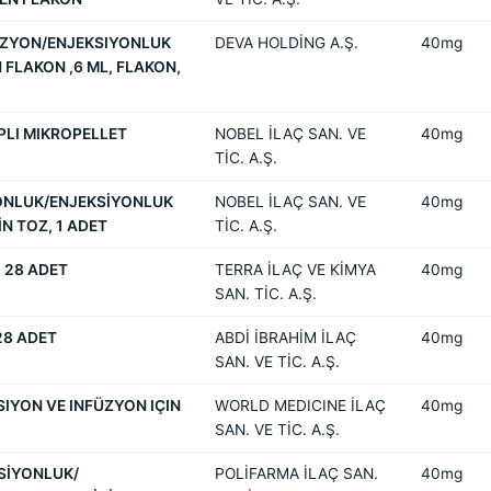
FÜZYON/ENJEKSIYONLUK
DEVA HOLDİNG A.Ş.
40mg
N FLAKON ,6 ML, FLAKON,
PLI MIKROPELLET
NOBEL İLAÇ SAN. VE
40mg
TİC. A.Ş.
YONLUK/ENJEKSİYONLUK
NOBEL İLAÇ SAN. VE
40mg
N TOZ, 1 ADET
TİC. A.Ş.
 28 ADET
TERRA İLAÇ VE KİMYA
40mg
SAN. TİC. A.Ş.
28 ADET
ABDİ İBRAHİM İLAÇ
40mg
SAN. VE TİC. A.Ş.
SIYON VE INFÜZYON IÇIN
WORLD MEDICINE İLAÇ
40mg
SAN. VE TİC. A.Ş.
KSİYONLUK/
POLİFARMA İLAÇ SAN.
40mg