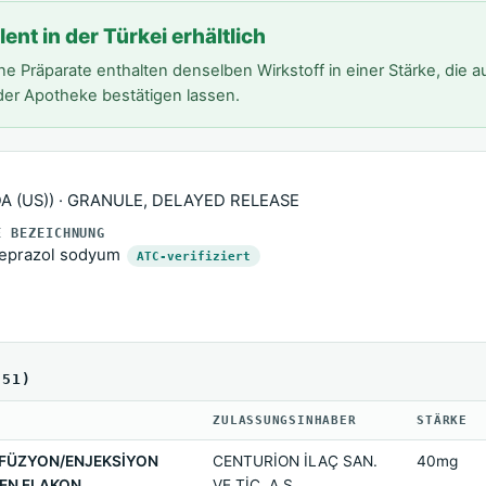
nt in der Türkei erhältlich
ne Präparate enthalten denselben Wirkstoff in einer Stärke, die a
er Apotheke bestätigen lassen.
A (US)) · GRANULE, DELAYED RELEASE
E BEZEICHNUNG
eprazol sodyum
ATC-verifiziert
(51)
ZULASSUNGSINHABER
STÄRKE
İNFÜZYON/ENJEKSİYON
CENTURİON İLAÇ SAN.
40mg
EREN FLAKON
VE TİC. A.Ş.