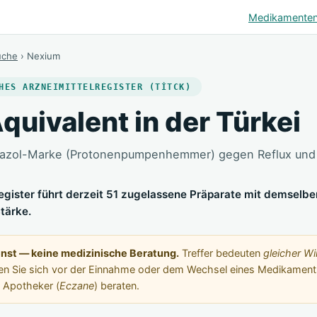
Medikamente
uche
› Nexium
HES ARZNEIMITTELREGISTER (TİTCK)
uivalent in der Türkei
razol-Marke (Protonenpumpenhemmer) gegen Reflux und
 Register führt derzeit 51 zugelassene Präparate mit demselb
tärke.
enst — keine medizinische Beratung.
Treffer bedeuten
gleicher Wi
en Sie sich vor der Einnahme oder dem Wechsel eines Medikament
 Apotheker (
Eczane
) beraten.