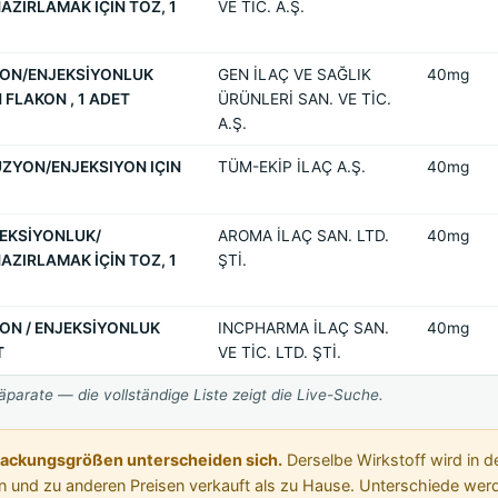
AZIRLAMAK İÇİN TOZ, 1
VE TİC. A.Ş.
ZYON/ENJEKSİYONLUK
GEN İLAÇ VE SAĞLIK
40mg
 FLAKON , 1 ADET
ÜRÜNLERİ SAN. VE TİC.
A.Ş.
ÜZYON/ENJEKSIYON IÇIN
TÜM-EKİP İLAÇ A.Ş.
40mg
JEKSİYONLUK/
AROMA İLAÇ SAN. LTD.
40mg
AZIRLAMAK İÇİN TOZ, 1
ŞTİ.
YON / ENJEKSİYONLUK
INCPHARMA İLAÇ SAN.
40mg
T
VE TİC. LTD. ŞTİ.
parate — die vollständige Liste zeigt die Live-Suche.
Packungsgrößen unterscheiden sich.
Derselbe Wirkstoff wird in de
 und zu anderen Preisen verkauft als zu Hause. Unterschiede werde