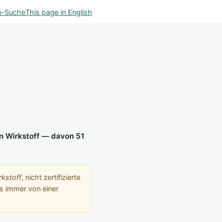
n-Suche
This page in English
en Wirkstoff — davon 51
rkstoff
, nicht zertifizierte
s immer von einer