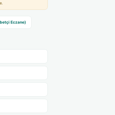
e.
betçi Eczane)