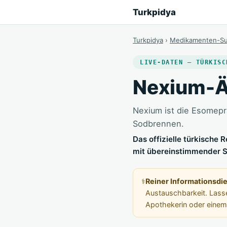
Turkpidya
Turkpidya
›
Medikamenten-S
LIVE-DATEN — TÜRKISC
Nexium-Äq
Nexium ist die Esomep
Sodbrennen.
Das offizielle türkische
mit übereinstimmender S
⚕️
Reiner Informationsdi
Austauschbarkeit. Lass
Apothekerin oder einem