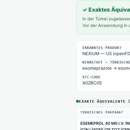
✓ Exaktes Äquivale
In der Türkei zugelasse
Vor der Anwendung in d
ERKANNTES PRODUKT
NEXIUM — US (openFD
WIRKSTOFF → TÜRKISCH
esomeprazole → esom
ATC-CODE
A02BC05
EXAKTE ÄQUIVALENTE 
TÜRKISCHES PRÄPARAT
ESEMEPROL 40 MG I.V. 
İÇİN LİYOFİLİZE TOZ İÇ