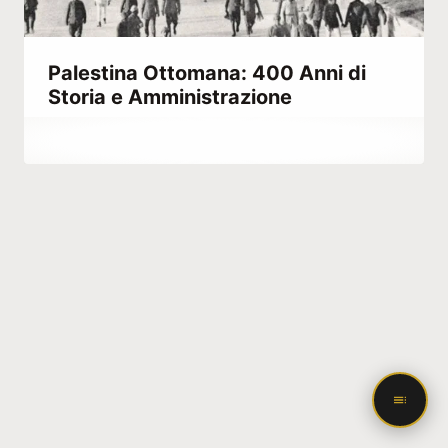
Palestina Ottomana: 400 Anni di
Storia e Amministrazione
Di
Maggio 31, 2021
Abdullah
Habib