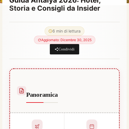
Guida Antalya 2026: Hotel,
Storia e Consigli da Insider
Di
Luglio 7, 2021
Abdullah
6 min di lettura
Habib
Aggiornato: Dicembre 30, 2025
Condividi
Panoramica