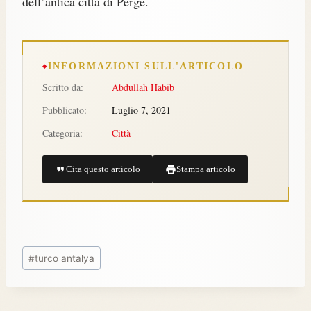
dell’antica città di Perge.
INFORMAZIONI SULL'ARTICOLO
Scritto da:
Abdullah Habib
Pubblicato:
Luglio 7, 2021
Categoria:
Città
Cita questo articolo
Stampa articolo
#
turco antalya