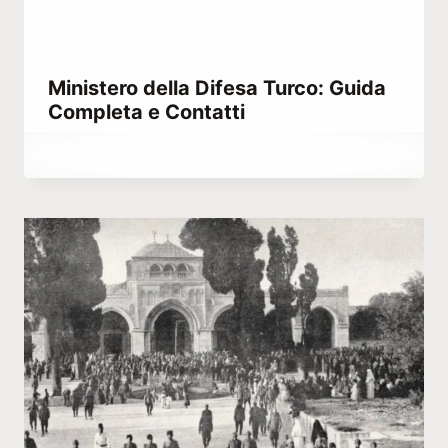
Ministero della Difesa Turco: Guida
Completa e Contatti
Di
Gennaio 8, 2023
Hatice
Kulali