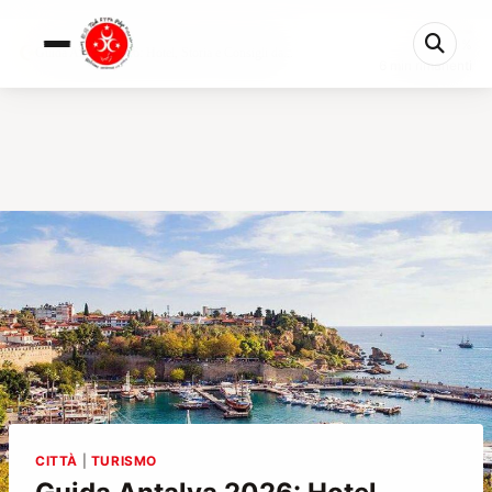
0%
Guida Antalya 2026: Hotel, Storia e Consigli da...
6 min rimanenti
CITTÀ
|
TURISMO