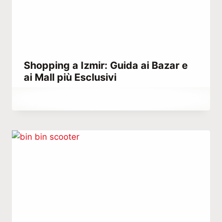
Shopping a Izmir: Guida ai Bazar e
ai Mall più Esclusivi
Di
Marzo 28, 2023
Hatice
Kulali