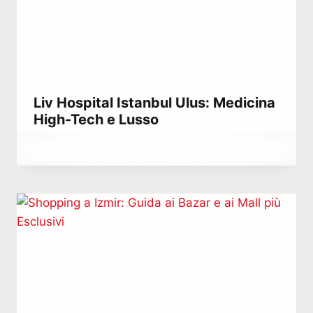
Liv Hospital Istanbul Ulus: Medicina
High-Tech e Lusso
Di
Maggio 30, 2021
Abdullah
Habib