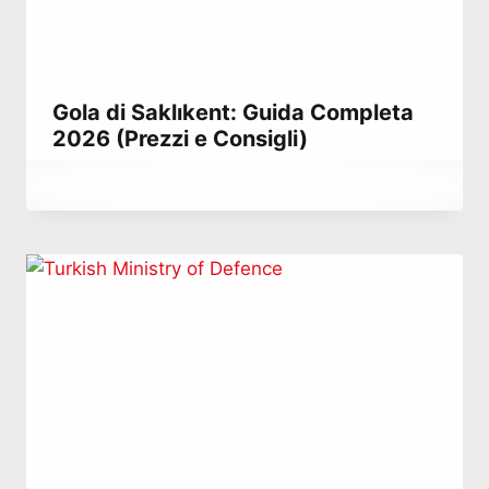
Gola di Saklıkent: Guida Completa
2026 (Prezzi e Consigli)
Di
Agosto 12, 2021
Abdullah
Habib