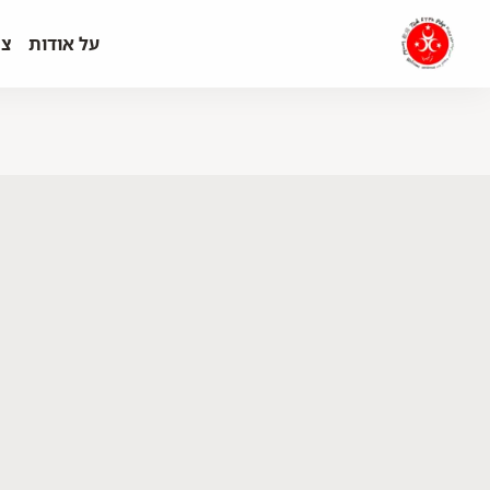
על אודות
צר