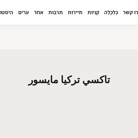
ו קשר
כַּלְכָּלָה
קניות
תיירות
תרבות
אחר
ערים
היסטו
تاكسي تركيا مايسور