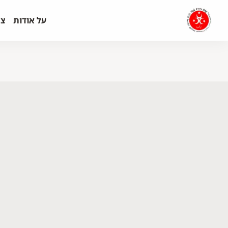
על אודות
צר